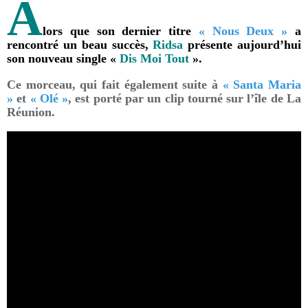
A
lors que son dernier titre
« Nous Deux »
a
rencontré un beau succès,
Ridsa
présente aujourd’hui
son nouveau single «
Dis Moi Tout
».
Ce morceau, qui fait également suite à
« Santa Maria
»
et
« Olé
»
, est porté par un clip tourné sur l’île de La
Réunion.