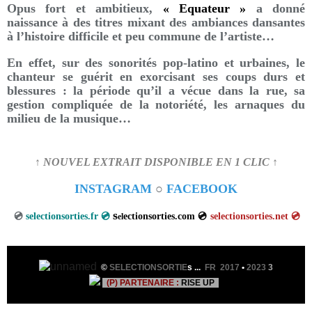
Opus fort et ambitieux,
« Equateur »
a donné
naissance à des titres mixant des ambiances dansantes
à l’histoire difficile et peu commune de l’artiste…
En effet, sur des sonorités pop-latino et urbaines, le
chanteur se guérit en exorcisant ses coups durs et
blessures : la période qu’il a vécue dans la rue, sa
gestion compliquée de la notoriété, les arnaques du
milieu de la musique…
↑ NOUVEL EXTRAIT DISPONIBLE EN 1 CLIC ↑
INSTAGRAM
○
FACEBOOK
s
💿
selectionsorties.fr 💿
ectionsorties.com 💿
selectionsorties.net
💿
el
©
SELECTIONSORTIE
s
...
FR 2017
•
2023
3
(P) PARTENAIRE :
RISE UP