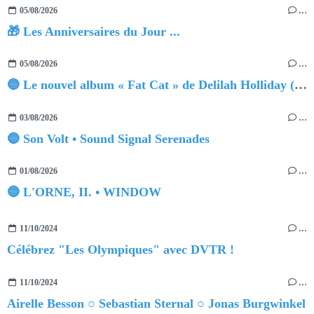
05/08/2026
…
🎁 Les Anniversaires du Jour ...
05/08/2026
…
🔵 Le nouvel album « Fat Cat » de Delilah Holliday (sortie le 30 Octobre 2026)
03/08/2026
…
🔵 Son Volt • Sound Signal Serenades
01/08/2026
…
🔵 L'ORNE, II. • WINDOW
11/10/2024
…
Célébrez "Les Olympiques" avec DVTR !
11/10/2024
…
Airelle Besson ○ Sebastian Sternal ○ Jonas Burgwinkel