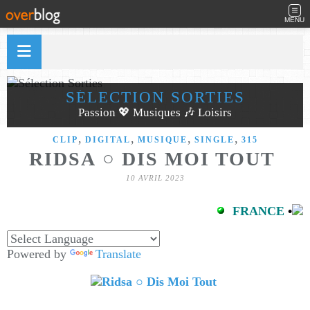
MENU
SÉLECTION SORTIES
Passion 💖 Musiques 🎶 Loisirs
,
,
,
,
CLIP
DIGITAL
MUSIQUE
SINGLE
315
RIDSA ○ DIS MOI TOUT
10 AVRIL 2023
FRANCE
•
Powered by
Translate