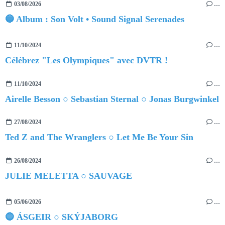
03/08/2026
…
🔵 Album : Son Volt • Sound Signal Serenades
11/10/2024
…
Célébrez "Les Olympiques" avec DVTR !
11/10/2024
…
Airelle Besson ○ Sebastian Sternal ○ Jonas Burgwinkel
27/08/2024
…
Ted Z and The Wranglers ○ Let Me Be Your Sin
26/08/2024
…
JULIE MELETTA ○ SAUVAGE
05/06/2026
…
🔵 ÁSGEIR ○ SKÝJABORG