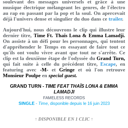
soulevant des messages universels et grâce à une
musique électrique mélangeant les genres, de l'électro
au rap en passant par la pop et la soul. On apercevait
déjà l'univers dense et singulier du duo dans ce
trailer
.
Aujourd'hui, nous découvrons le clip qui illustre leur
dernier titre,
Time Ft. Thaïs Lona & Emma Lamadji.
On assiste à un défi pour les personnages, qui tentent
d'appréhender le Temps en essayant de faire tout ce
qu'ils ont voulu vivre avant que tout ne s'arrête. Ce
clip est la deuxième étape de l'odyssée du
Grand Turn,
qui fait suite à celle du précédent titre,
Escape
,
en
featuring avec
-M-
et
Gringe
et où l'on retrouve
Monsieur Poulpe
en
special guest.
GRAND TURN -
TIME FEAT THAÏS LONA & EMMA
LAMADJI
FAMELESS RECORDS
SINGLE
-
Time
, disponible depuis le 16 juin 2023
↑ DISPONIBLE EN 1 CLIC ↑