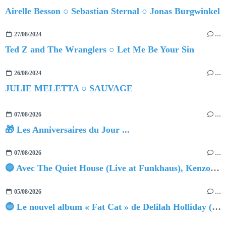
Airelle Besson ○ Sebastian Sternal ○ Jonas Burgwinkel
27/08/2024
…
Ted Z and The Wranglers ○ Let Me Be Your Sin
26/08/2024
…
JULIE MELETTA ○ SAUVAGE
07/08/2026
…
🎁 Les Anniversaires du Jour ...
07/08/2026
…
🔵 Avec The Quiet House (Live at Funkhaus), Kenzo Zurzolo livre une performance aussi intense qu'envoûtante.
05/08/2026
…
🔵 Le nouvel album « Fat Cat » de Delilah Holliday (sortie le 30 Octobre 2026)