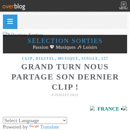
MENU
SÉLECTION SORTIES
Passion 💖 Musiques 🎶 Loisirs
,
,
,
,
CLIP
DIGITAL
MUSIQUE
SINGLE
327
GRAND TURN NOUS
PARTAGE SON DERNIER
CLIP !
6 JUILLET 2023
FRANCE
•
Powered by
Translate