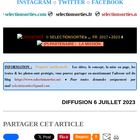
INSTAGRAM
○
TWITTER
○
FACEBOOK
💿
💿
lectionsorties.com
selectionsorties.fr
selectionsorties.net
💿
©
SELECTIONSORTIE
s
...
FR 2017
•
2023
4
(P) PARTENAIRE :
LA MISSION
INFORMATION :
Propriété intellectuelle.
Les idées, le concept, la mise en page, les
textes & les photos sont protégés, vous pouvez partager en mentionnant l'adresse url du
blog
https://www.selectionsorties.net
• Pour toutes demandes uniquement par
mail
selectionsorties@gmail.com
DIFFUSION 6 JUILLET 2023
PARTAGER CET ARTICLE
Repost
0