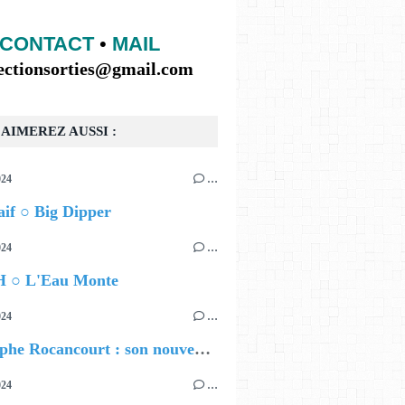
CONTACT
•
MAIL
lectionsorties@gmail.com
AIMEREZ AUSSI :
024
…
if ○ Big Dipper
024
…
 ○ L'Eau Monte
024
…
Christophe Rocancourt : son nouveau film
024
…