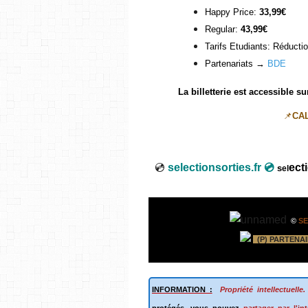
Happy Price:
33,99€
Regular:
43,99€
Tarifs Etudiants: Réducti
Partenariats →
BDE
La billetterie est accessible s
📌
CA
💿
selectionsorties.fr 💿
ect
s
el
©
SE
(P) PARTENAI
INFORMATION :
Propriété intellectuelle
protégés, vous pouvez
partager par l'in