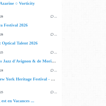
Azarine ○ Vorticity
026
…
a Festival 2026
026
…
t Optical Talent 2026
025
…
Festivals Jazz d'Avignon & de Morières : éditions 2025
024
…
Paris New York Heritage Festival - Premiers noms
025
…
 est en Vacances ...