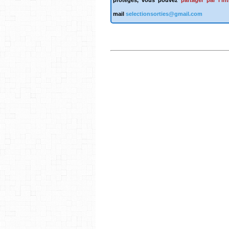
mail
selectionsorties@gmail.com