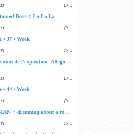
023
…
ttomed Boys ○ La La La
023
…
 • 37 • Week
023
…
Inauguration de l'exposition 'Allegoria, les clés de la symbolique baroque'
023
…
 • 44 • Week
023
…
ROOFMAN ○ dreaming about a regular monday
023
…