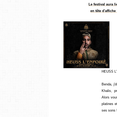
Le festival aura 
en tête d'affich
HEUSS L
Benda, j'
Khalis, p
Alors vou
platines 
ses sons 