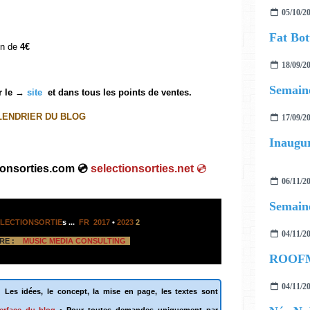
05/10/2
Fat Bo
on de
4€
18/09/2
Semaine
ur le →
site
et dans tous les points de ventes.
LENDRIER DU BLOG
17/09/2
ionsorties.com 💿
selectionsorties.net
💿
06/11/2
Semaine
LECTIONSORTIE
s
...
FR 2017
•
2023
2
04/11/2
RE :
MUSIC MEDIA CONSULTING
04/11/2
.
Les idées, le concept, la mise en page, les textes sont
terface du blog
• Pour toutes demandes uniquement par