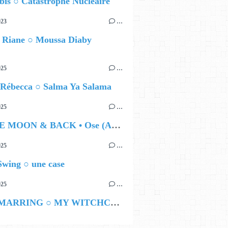
is ○ Catastrophe Nucléaire
023
…
 Riane ○ Moussa Diaby
025
…
 Rébecca ○ Salma Ya Salama
025
…
TO THE MOON & BACK • Ose (Art)me
025
…
Swing ○ une case
025
…
LYNN MARRING ○ MY WITCHCRAFT