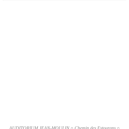
AUDITORIUM JEAN-MOULIN ○ Chemin des Estourans ○