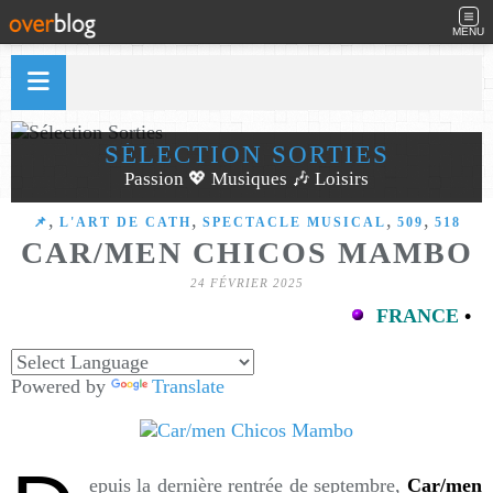
MENU
SÉLECTION SORTIES
Passion 💖 Musiques 🎶 Loisirs
,
,
,
,
​​​​​​​📌
L'ART DE CATH
SPECTACLE MUSICAL
509
518
CAR/MEN CHICOS MAMBO
24 FÉVRIER 2025
FRANCE
•
Powered by
Translate
epuis la dernière rentrée de septembre,
Car/men