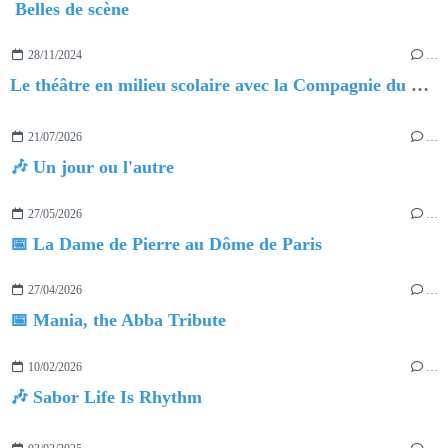
Belles de scène
28/11/2024
…
Le théâtre en milieu scolaire avec la Compagnie du Nouveau Monde, 'passeur de culture'
21/07/2026
…
🎶 Un jour ou l'autre
27/05/2026
…
📅 La Dame de Pierre au Dôme de Paris
27/04/2026
…
📅 Mania, the Abba Tribute
10/02/2026
…
🎶 Sabor Life Is Rhythm