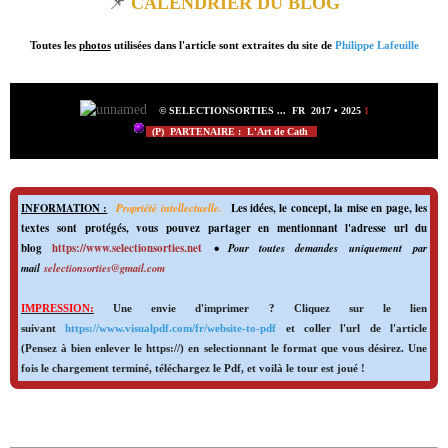
📌
CALENDRIER DU BLOG
Toutes les
photos
utilisées dans l'article sont extraites du site de
Philippe Lafeuille
©
SELECTIONSORTIES
...
FR 2017
•
2025
1
(P) PARTENAIRE : L'Art de Cath
INFORMATION :
Propriété intellectuelle.
Les idées, le concept, la mise en page, les
textes sont protégés, vous pouvez partager en mentionnant l'adresse url du
blog
https://www.selectionsorties.net
• Pour toutes demandes uniquement par
mail
selectionsorties@gmail.com
IMPRESSION:
Une envie d'imprimer ? Cliquez sur le lien
suivant
https://www.visualpdf.com/fr/website-to-pdf
et coller l'url de l'article
(Pensez à bien enlever le https://) en selectionnant le format que vous désirez. Une
fois le chargement terminé, téléchargez le Pdf, et voilà le tour est joué !