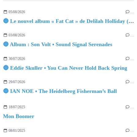
05/08/2026
…
🔵 Le nouvel album « Fat Cat » de Delilah Holliday (sortie le 30 Octobre 2026)
03/08/2026
…
🔵 Album : Son Volt • Sound Signal Serenades
30/07/2026
…
🔵 Eddie Skuller • You Can Never Hold Back Spring
29/07/2026
…
🔵 IAN NOE • The Heidelberg Fisherman’s Ball
18/07/2025
…
Mon Boomer
08/01/2025
…