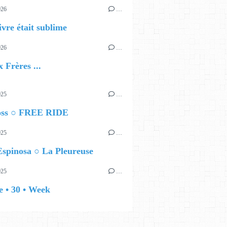
026
…
ivre était sublime
026
…
 Frères ...
025
…
ss ○ FREE RIDE
025
…
spinosa ○ La Pleureuse
025
…
 • 30 • Week