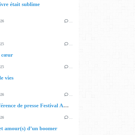
ivre était sublime
026
…
025
…
 cœur
025
…
de vies
026
…
📰 Conférence de presse Festival AOUT
026
…
et amour(s) d’un boomer