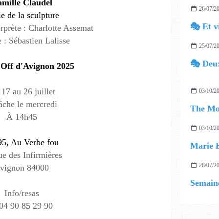
mille Claudel
26/07/2
e de la sculpture
🎭 Et v
erprète : Charlotte Assemat
e : Sébastien Lalisse
25/07/2
🎭 Deux
 Off d'Avignon 2025
17 au 26 juillet
03/10/2
âche le mercredi
The Mo
À 14h45
03/10/2
5, Au Verbe fou
Marie E
e des Infirmières
28/07/2
vignon 84000
Semaine
Info/resas
04 90 85 29 90