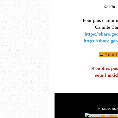
© Phot
Pour plus d'informa
Camille Cla
https://share.goo
https://share.goo
→
Tout 
N'oubliez pas
sous l'artic
©
SELECTION
✔ (P) PARTENAIR