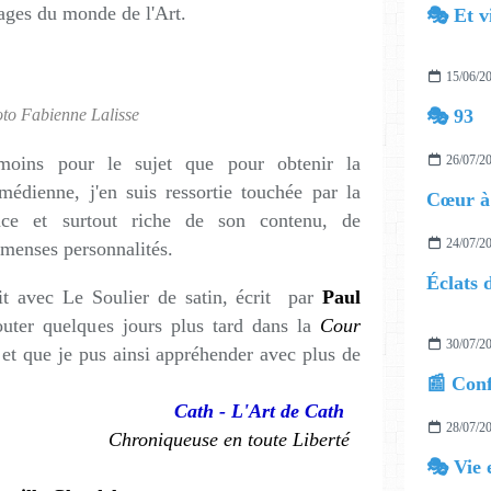
ages du monde de l'Art.
🎭 Et v
15/06/2
to Fabienne Lalisse
🎭 93
 moins pour le sujet que pour obtenir la
26/07/2
médienne, j'en suis ressortie touchée par la
Cœur à
nce et surtout riche de son contenu, de
24/07/2
mmenses personnalités.
Éclats 
ait avec Le Soulier de satin, écrit par
Paul
couter quelques jours plus tard dans la
Cour
30/07/2
 et que je pus ainsi appréhender avec plus de
Cath - L'Art de Cath
28/07/2
Chroniqueuse en toute Liberté
🎭 Vie 