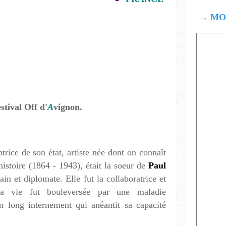
→
MOD
estival Off d'
A
vignon.
ptrice de son état, artiste née dont on connaît
histoire (1864 - 1943), était la soeur de
Paul
vain et diplomate. Elle fut la collaboratrice et
a vie fut bouleversée par une maladie
n long internement qui anéantit sa capacité