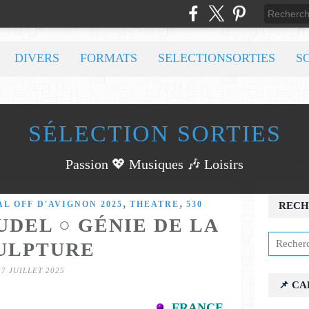
DIVERS
FORMATS
SELECTIONSORTIES
S
SÉLECTION SORTIES
Passion 💖 Musiques 🎶 Loisirs
,
,
AL OFF D'AVIGNON 2025
THEATRE
530
RECH
DEL ○ GÉNIE DE LA
ULPTURE
27 JUILLET 2025
📌 C
FRANCE