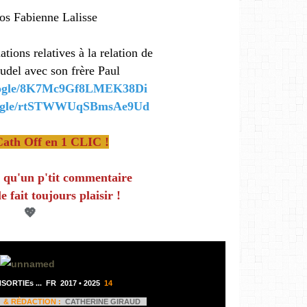
os Fabienne Lalisse
tions relatives à la relation de
udel avec son frère Paul
gle/
8K7Mc9Gf8LMEK38Di
gle/
rtSTWWUqSBmsAe9Ud
Cath Off en 1 CLIC !
 qu'un p'tit commentaire
le fait toujours plaisir !
💖
SORTIEs ...
FR 2017 •
2025
14
E & RÉDACTION :
CATHERINE GIRAUD