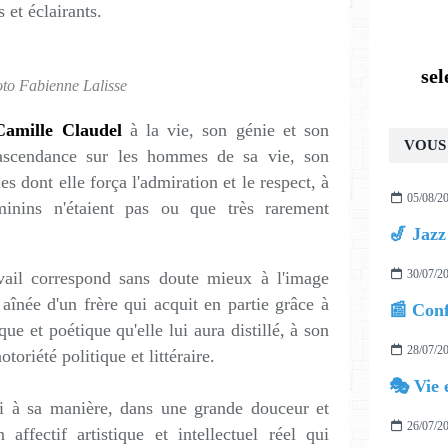
 et éclairants.
se
to Fabienne Lalisse
Camille Claudel
à la vie, son génie et son
VOUS 
ascendance sur les hommes de sa vie, son
es dont elle força l'admiration et le respect, à
05/08/2
inins n'étaient pas ou que très rarement
30/07/2
avail correspond sans doute mieux à l'image
aînée d'un frère qui acquit en partie grâce à
ue et poétique qu'elle lui aura distillé, à son
28/07/2
toriété politique et littéraire.
🎭 Vie 
si à sa manière, dans une grande douceur et
26/07/2
affectif artistique et intellectuel réel qui