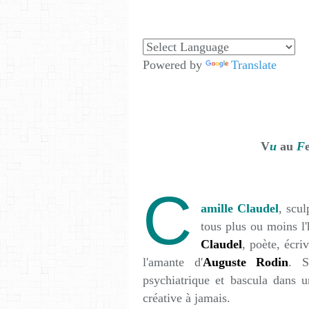
Powered by
Translate
V
u
au
F
C
amille Claudel
, scul
tous plus ou moins l'
Claudel
, poète, écri
l'amante d'
Auguste Rodin
. S
psychiatrique et bascula dans u
créative à jamais.