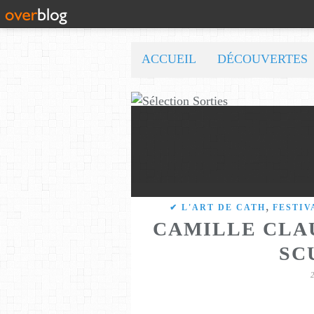
ACCUEIL
DÉCOUVERTES
,
✔ L'ART DE CATH
FESTIV
CAMILLE CLAU
SC