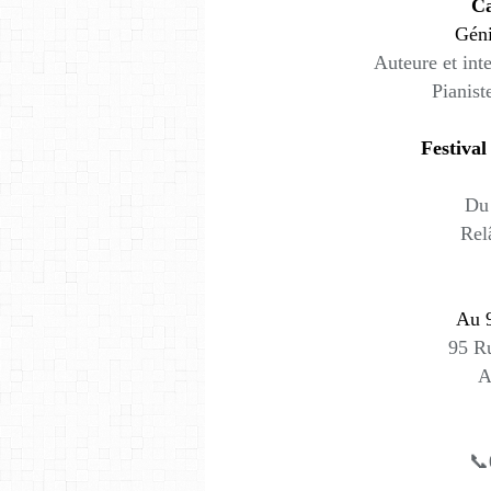
Ca
Géni
Auteure et int
Pianist
Festival
Du 
Rel
Au 9
95 Ru
A
📞