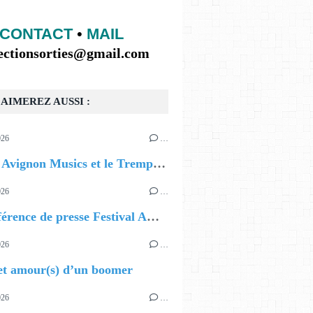
CONTACT
•
MAIL
lectionsorties@gmail.com
AIMEREZ AUSSI :
026
…
🎷 Jazz Avignon Musics et le Tremplin Jazz (34ème édition)
026
…
📰 Conférence de presse Festival AOUT
026
…
et amour(s) d’un boomer
026
…