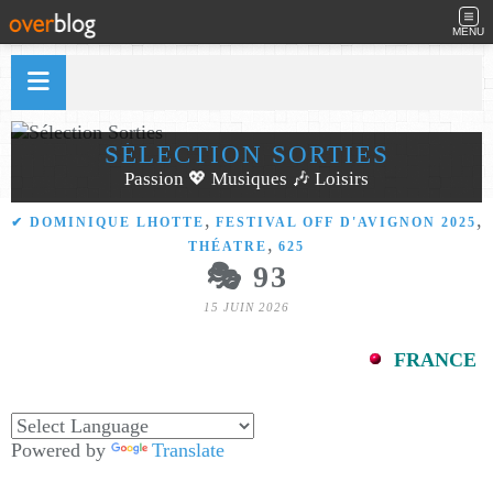
MENU
SÉLECTION SORTIES
Passion 💖 Musiques 🎶 Loisirs
,
,
✔ DOMINIQUE LHOTTE
FESTIVAL OFF D'AVIGNON 2025
,
THÉATRE
625
🎭 93
15 JUIN 2026
FRANCE
Powered by
Translate