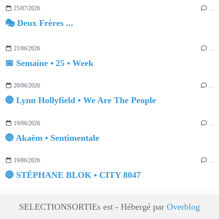
25/07/2026
…
🎭 Deux Frères ...
21/06/2026
…
📅 Semaine • 25 • Week
20/06/2026
…
🔵 Lynn Hollyfield • We Are The People
19/06/2026
…
🔵 Akaëm • Sentimentale
19/06/2026
…
🔵 STÉPHANE BLOK • CITY 8047
SELECTIONSORTIEs est - Hébergé par
Overblog