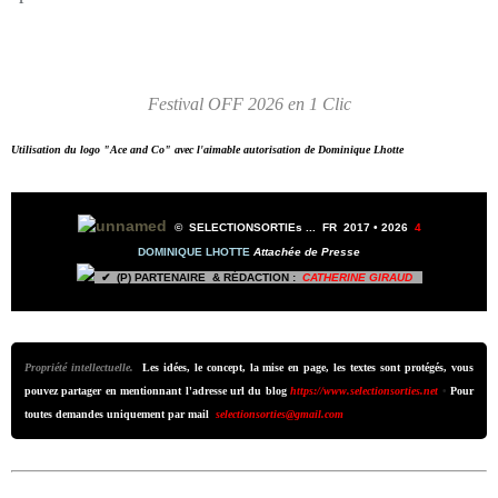
Festival OFF 2026 en 1 Clic
Utilisation du logo "Ace and Co" avec l'aimable autorisation de Dominique Lhotte
©
SELECTIONSORTIEs ...
FR 2017 •
2026
4
DOMINIQUE LHOTTE
Attachée de Presse
✔ (P) PARTENAIRE & RÉDACTION :
CATHERINE GIRAUD
Propriété intellectuelle.
Les idées, le concept, la mise en page, les textes sont protégés, vous
pouvez partager en mentionnant l'adresse url du blog
https://www.selectionsorties.net
•
Pour
toutes demandes uniquement par mail
selectionsorties@gmail.com