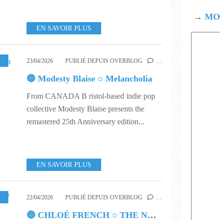
→
MOD
EN SAVOIR PLUS
,
MUSIC
,
617
23/04/2026
PUBLIÉ DEPUIS OVERBLOG
…
🔵 Modesty Blaise ○ Melancholia
From CANADA B ristol-based indie pop
collective Modesty Blaise presents the
remastered 25th Anniversary edition...
EN SAVOIR PLUS
17
,
619
22/04/2026
PUBLIÉ DEPUIS OVERBLOG
…
🔵 CHLOÉ FRENCH ○ THE NY TAPES