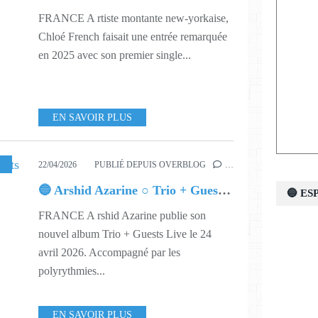
FRANCE A rtiste montante new-yorkaise,
Chloé French faisait une entrée remarquée
en 2025 avec son premier single...
EN SAVOIR PLUS
SIQUE
,
617
22/04/2026
PUBLIÉ DEPUIS OVERBLOG
…
🔵 Arshid Azarine ○ Trio + Guests Live
🔵 E
FRANCE A rshid Azarine publie son
nouvel album Trio + Guests Live le 24
avril 2026. Accompagné par les
polyrythmies...
EN SAVOIR PLUS