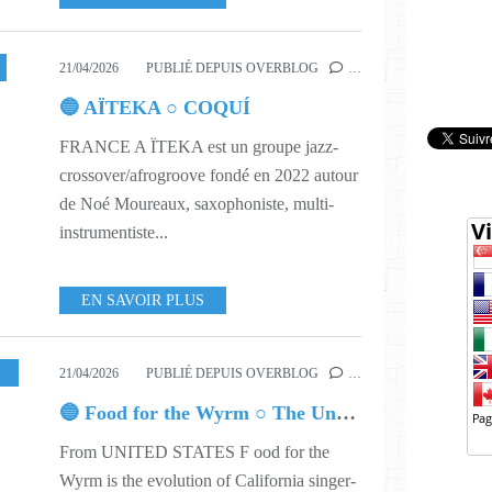
21/04/2026
PUBLIÉ DEPUIS OVERBLOG
…
🔵 AÏTEKA ○ COQUÍ
FRANCE A ÏTEKA est un groupe jazz-
crossover/afrogroove fondé en 2022 autour
de Noé Moureaux, saxophoniste, multi-
instrumentiste...
EN SAVOIR PLUS
SIC
,
617
21/04/2026
PUBLIÉ DEPUIS OVERBLOG
…
🔵 Food for the Wyrm ○ The Unfortunate Rake
From UNITED STATES F ood for the
Wyrm is the evolution of California singer-