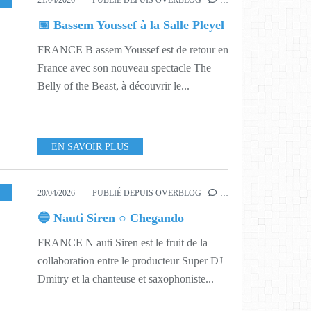
21/04/2026
PUBLIÉ DEPUIS OVERBLOG
…
📅 Bassem Youssef à la Salle Pleyel
FRANCE B assem Youssef est de retour en
France avec son nouveau spectacle The
Belly of the Beast, à découvrir le...
EN SAVOIR PLUS
17
,
623
20/04/2026
PUBLIÉ DEPUIS OVERBLOG
…
🔵 Nauti Siren ○ Chegando
FRANCE N auti Siren est le fruit de la
collaboration entre le producteur Super DJ
Dmitry et la chanteuse et saxophoniste...