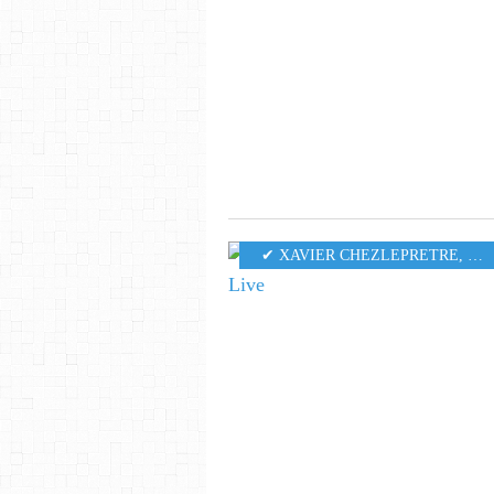
✔ XAVIER CHEZLEPRETRE
,
MU