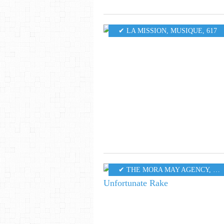
✔ LA MISSION
,
MUSIQUE
,
617
✔ THE MORA MAY AGENCY
,
MU