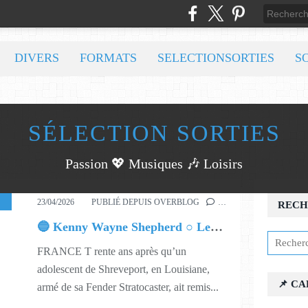
DIVERS
FORMATS
SELECTIONSORTIES
S
SÉLECTION SORTIES
Passion 💖 Musiques 🎶 Loisirs
17
,
619
23/04/2026
PUBLIÉ DEPUIS OVERBLOG
…
RECH
🔵 Kenny Wayne Shepherd ○ Ledbetter Heights
FRANCE T rente ans après qu’un
adolescent de Shreveport, en Louisiane,
📌 C
armé de sa Fender Stratocaster, ait remis...