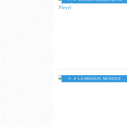
​​​​​​​📌
,
✔ LA MISSION
,
MUSIQUE
,
6