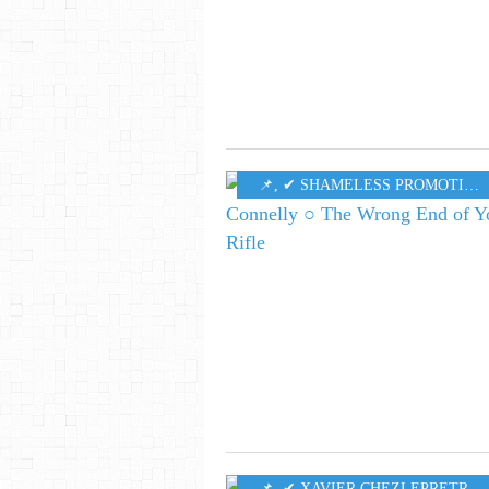
​​​​​​​📌
,
✔ SHAMELESS PROMOTION PR
​​​​​​​📌
,
✔ XAVIER CHEZLEPRETRE
,