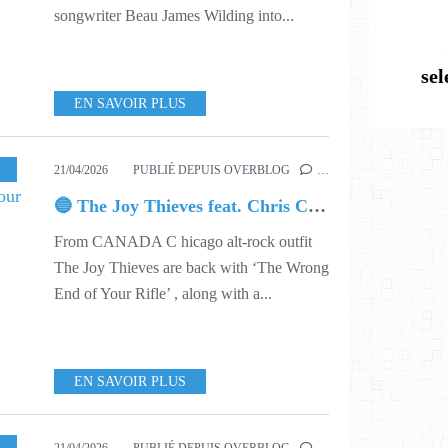
songwriter Beau James Wilding into...
se
EN SAVOIR PLUS
,
MUSIC
,
617
,
623
21/04/2026
PUBLIÉ DEPUIS OVERBLOG
…
🔵 The Joy Thieves feat. Chris Connelly ○ The Wrong End of Your Rifle
From CANADA C hicago alt-rock outfit
The Joy Thieves are back with ‘The Wrong
End of Your Rifle’ , along with a...
EN SAVOIR PLUS
HUMOUR
,
617
,
626