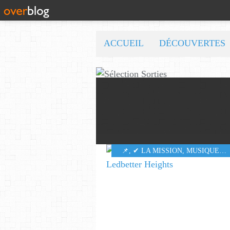
ACCUEIL
DÉCOUVERTES
​​​​​​​📌
,
✔ LA MISSION
,
MUSIQUE
,
6