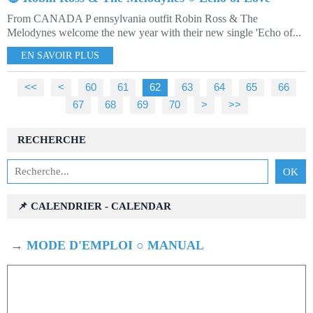
From CANADA P ennsylvania outfit Robin Ross & The
Melodynes welcome the new year with their new single 'Echo of...
EN SAVOIR PLUS
<<
<
10
20
30
40
50
60
61
62
63
64
65
66
67
68
69
70
80
90
100
200
300
400
500
600
700
800
900
1000
>
>>
RECHERCHE
📌 CALENDRIER - CALENDAR
→
MODE D'EMPLOI ○ MANUAL