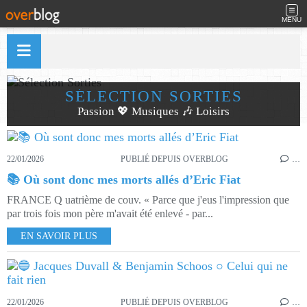
MENU
SÉLECTION SORTIES
Passion 💖 Musiques 🎶 Loisirs
22/01/2026
PUBLIÉ DEPUIS OVERBLOG
…
📚 Où sont donc mes morts allés d’Eric Fiat
FRANCE Q uatrième de couv. « Parce que j'eus l'impression que
par trois fois mon père m'avait été enlevé - par...
EN SAVOIR PLUS
22/01/2026
PUBLIÉ DEPUIS OVERBLOG
…