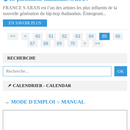
FRANCE S ARAN est l’un des artistes les plus influents de la
nouvelle génération du hip-hop thaïlandais. Émergeant...
EN SAVOIR PLUS
<<
<
10
20
30
40
50
60
61
62
63
64
65
66
67
68
69
70
80
90
100
200
300
400
500
600
700
800
900
1000
>
>>
RECHERCHE
📌 CALENDRIER - CALENDAR
→
MODE D'EMPLOI ○ MANUAL