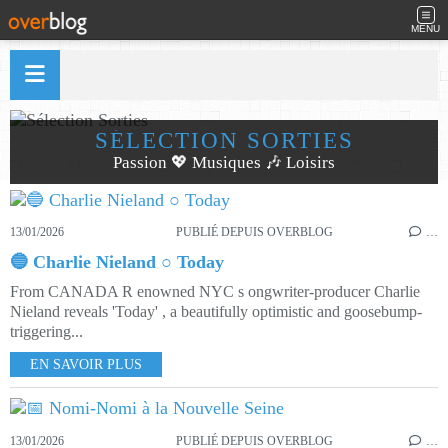
MENU
SÉLECTION SORTIES
Passion 💖 Musiques 🎶 Loisirs
13/01/2026
PUBLIÉ DEPUIS OVERBLOG
…
🔵 Charlie Nieland ○ Today
From CANADA R enowned NYC s ongwriter-producer Charlie
Nieland reveals 'Today' , a beautifully optimistic and goosebump-
triggering...
EN SAVOIR PLUS
13/01/2026
PUBLIÉ DEPUIS OVERBLOG
…