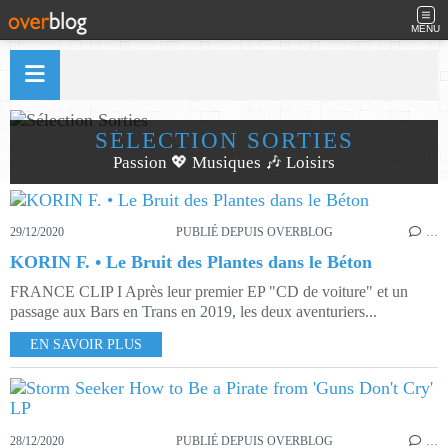
MENU
SÉLECTION SORTIES
Passion 💖 Musiques 🎶 Loisirs
29/12/2020
PUBLIÉ DEPUIS OVERBLOG
…
KORIN F. • Le Bruit des Plantes dans le Béton
FRANCE CLIP I Après leur premier EP "CD de voiture" et un
passage aux Bars en Trans en 2019, les deux aventuriers...
EN SAVOIR PLUS
28/12/2020
PUBLIÉ DEPUIS OVERBLOG
…