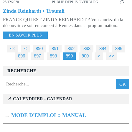
25/12/2020
PUBLIÉ DEPUIS OVERBLOG
…
Zinda Reinhardt • Troumli
FRANCE QUI EST ZINDA REINHARDT ? Vous auriez du la
découvrir ce soir en concert à Rennes dans la programmation...
EN SAVOIR PLUS
<<
<
800
810
820
830
840
850
860
870
880
890
891
892
893
894
895
896
897
898
899
900
1000
>
>>
RECHERCHE
📌 CALENDRIER - CALENDAR
→
MODE D'EMPLOI ○ MANUAL