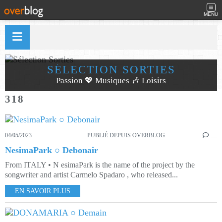
MENU
SÉLECTION SORTIES
Passion 💖 Musiques 🎶 Loisirs
318
04/05/2023
PUBLIÉ DEPUIS OVERBLOG
…
NesimaPark ○ Debonair
From ITALY • N esimaPark is the name of the project by the
songwriter and artist Carmelo Spadaro , who released...
EN SAVOIR PLUS