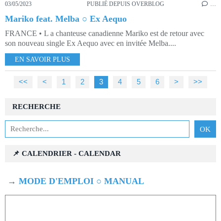
03/05/2023
PUBLIÉ DEPUIS OVERBLOG
…
Mariko feat. Melba ○ Ex Aequo
FRANCE • L a chanteuse canadienne Mariko est de retour avec
son nouveau single Ex Aequo avec en invitée Melba....
EN SAVOIR PLUS
<<
<
1
2
3
4
5
6
>
>>
RECHERCHE
📌 CALENDRIER - CALENDAR
→
MODE D'EMPLOI ○ MANUAL