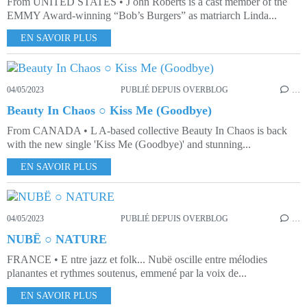
From UNITED STATES • J ohn Roberts is a cast member of the
EMMY Award-winning “Bob’s Burgers” as matriarch Linda...
EN SAVOIR PLUS
04/05/2023
PUBLIÉ DEPUIS OVERBLOG
…
Beauty In Chaos ○ Kiss Me (Goodbye)
From CANADA • L A-based collective Beauty In Chaos is back
with the new single 'Kiss Me (Goodbye)' and stunning...
EN SAVOIR PLUS
04/05/2023
PUBLIÉ DEPUIS OVERBLOG
…
NUBË ○ NATURE
FRANCE • E ntre jazz et folk... Nubë oscille entre mélodies
planantes et rythmes soutenus, emmené par la voix de...
EN SAVOIR PLUS