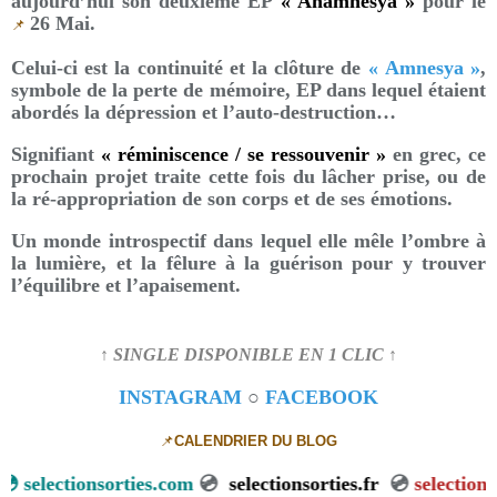
aujourd’hui son deuxième EP
« Anamnesya »
pour le
26 Mai.
📌
Celui-ci est la continuité et la clôture de
« Amnesya »
,
symbole de la perte de mémoire, EP dans lequel étaient
abordés la dépression et l’auto-destruction…
Signifiant
« réminiscence / se ressouvenir »
en grec, ce
prochain projet traite cette fois du lâcher prise, ou de
la ré-appropriation de son corps et de ses émotions.
Un monde introspectif dans lequel elle mêle l’ombre à
la lumière, et la fêlure à la guérison pour y trouver
l’équilibre et l’apaisement.
↑ SINGLE DISPONIBLE EN 1 CLIC ↑
INSTAGRAM
○
FACEBOOK
📌
CALENDRIER DU BLOG
electionsorties.com
💿
selectionsorties.fr
💿
selectionsorti