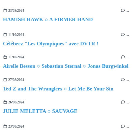
23/08/2024
…
HAMISH HAWK ○ A FIRMER HAND
11/10/2024
…
Célébrez "Les Olympiques" avec DVTR !
11/10/2024
…
Airelle Besson ○ Sebastian Sternal ○ Jonas Burgwinkel
27/08/2024
…
Ted Z and The Wranglers ○ Let Me Be Your Sin
26/08/2024
…
JULIE MELETTA ○ SAUVAGE
23/08/2024
…