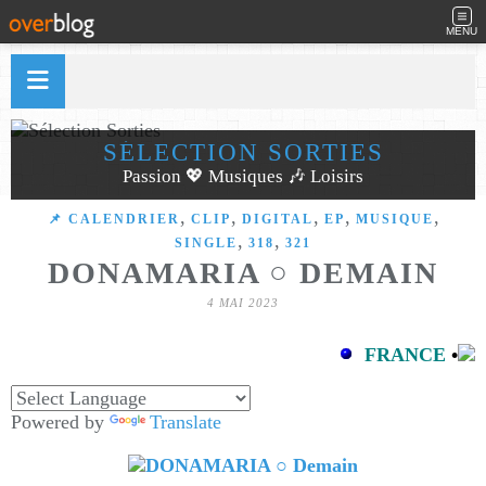
MENU
SÉLECTION SORTIES
Passion 💖 Musiques 🎶 Loisirs
,
,
,
,
,
📌 CALENDRIER
CLIP
DIGITAL
EP
MUSIQUE
,
,
SINGLE
318
321
DONAMARIA ○ DEMAIN
4 MAI 2023
FRANCE
•
Powered by
Translate