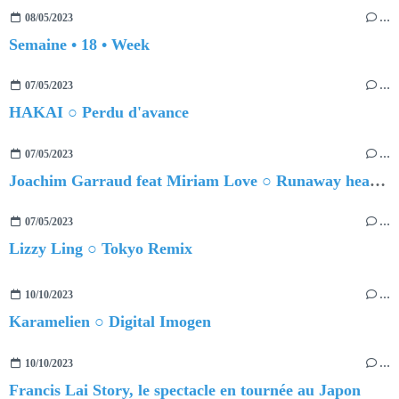
08/05/2023
…
Semaine • 18 • Week
07/05/2023
…
HAKAI ○ Perdu d'avance
07/05/2023
…
Joachim Garraud feat Miriam Love ○ Runaway heartbreak
07/05/2023
…
Lizzy Ling ○ Tokyo Remix
10/10/2023
…
Karamelien ○ Digital Imogen
10/10/2023
…
Francis Lai Story, le spectacle en tournée au Japon