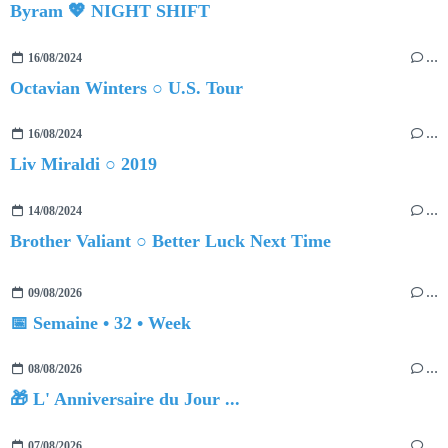
Byram 💖 NIGHT SHIFT
16/08/2024
…
Octavian Winters ○ U.S. Tour
16/08/2024
…
Liv Miraldi ○ 2019
14/08/2024
…
Brother Valiant ○ Better Luck Next Time
09/08/2026
…
📅 Semaine • 32 • Week
08/08/2026
…
🎁 L' Anniversaire du Jour ...
07/08/2026
…