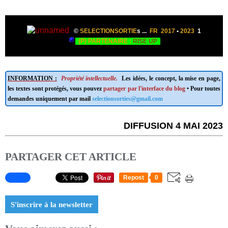
©
SELECTIONSORTIE
s ...
FR 2017
•
2023
1
(P) PARTENAIRE :
RISE UP
INFORMATION :
Propriété intellectuelle.
Les idées, le concept, la mise en page,
les textes sont protégés, vous pouvez
partager par l'interface du blog
• Pour toutes
demandes uniquement par mail
selectionsorties@gmail.com
DIFFUSION 4 MAI 2023
PARTAGER CET ARTICLE
Repost
0
S'inscrire à la newsletter