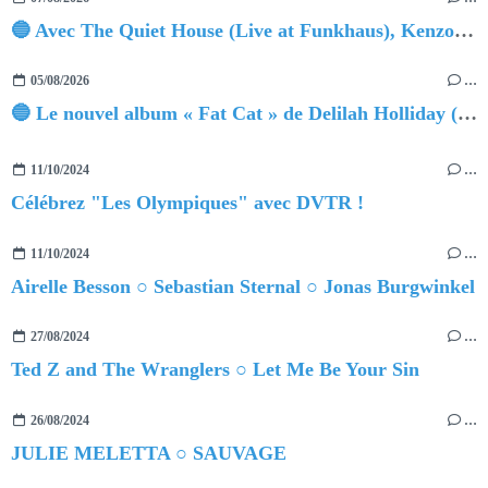
🔵 Avec The Quiet House (Live at Funkhaus), Kenzo Zurzolo livre une performance aussi intense qu'envoûtante.
05/08/2026
…
🔵 Le nouvel album « Fat Cat » de Delilah Holliday (sortie le 30 Octobre 2026)
11/10/2024
…
Célébrez "Les Olympiques" avec DVTR !
11/10/2024
…
Airelle Besson ○ Sebastian Sternal ○ Jonas Burgwinkel
27/08/2024
…
Ted Z and The Wranglers ○ Let Me Be Your Sin
26/08/2024
…
JULIE MELETTA ○ SAUVAGE