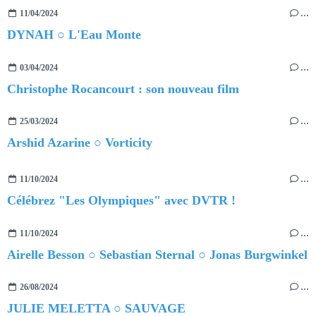
11/04/2024
…
DYNAH ○ L'Eau Monte
03/04/2024
…
Christophe Rocancourt : son nouveau film
25/03/2024
…
Arshid Azarine ○ Vorticity
11/10/2024
…
Célébrez "Les Olympiques" avec DVTR !
11/10/2024
…
Airelle Besson ○ Sebastian Sternal ○ Jonas Burgwinkel
26/08/2024
…
JULIE MELETTA ○ SAUVAGE