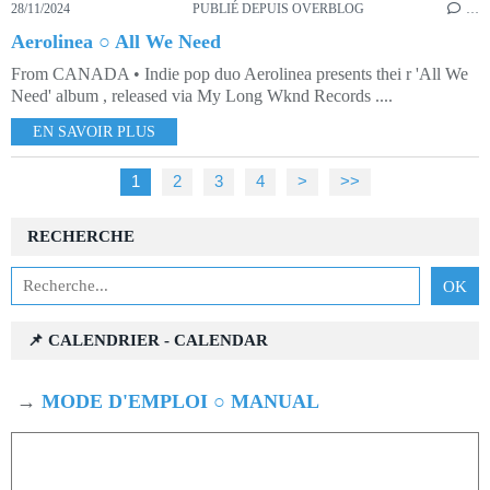
28/11/2024
PUBLIÉ DEPUIS OVERBLOG
…
Aerolinea ○ All We Need
From CANADA • Indie pop duo Aerolinea presents thei r 'All We
Need' album , released via My Long Wknd Records ....
EN SAVOIR PLUS
1
2
3
4
>
>>
RECHERCHE
📌 CALENDRIER - CALENDAR
→
MODE D'EMPLOI ○ MANUAL