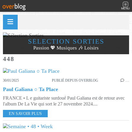
MENU
SÉLECTION SORTIES
Passion 💖 Musiques 🎶 Loisirs
448
30/01/2025
PUBLIÉ DEPUIS OVERBLOG
…
Paul Galiana ○ Ta Place
FRANCE • L e guitariste surdoué Paul Galiana est de retour avec
l'album De La Vie qui sort le 27 novembre 2024....
EN SAVOIR PLUS