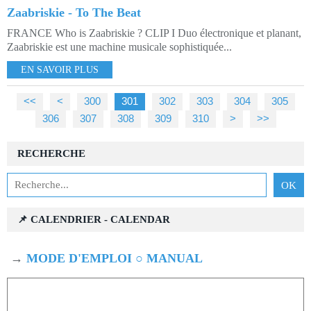
Zaabriskie - To The Beat
FRANCE Who is Zaabriskie ? CLIP I Duo électronique et planant,
Zaabriskie est une machine musicale sophistiquée...
EN SAVOIR PLUS
<<
<
300
301
302
303
304
305
306
307
308
309
310
320
330
340
350
>
>>
RECHERCHE
📌 CALENDRIER - CALENDAR
→
MODE D'EMPLOI ○ MANUAL