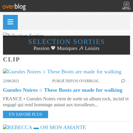
MENU
SÉLECTION SORTIES
Passion 💖 Musiques 🎶 Loisirs
CLIP
22/06/2023
PUBLIÉ DEPUIS OVERBLOG
…
Gueules Noires ○ These Boots are made for walking
FRANCE • Gueules Noires vient de sortir un album rock, incisif et
engagé qui rend hommage autant aux travailleurs...
EN SAVOIR PLUS