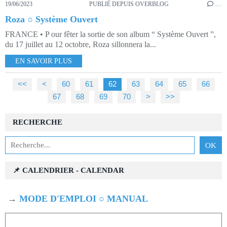
19/06/2023
PUBLIÉ DEPUIS OVERBLOG
…
Roza ○ Système Ouvert
FRANCE • P our fêter la sortie de son album “ Système Ouvert ”,
du 17 juillet au 12 octobre, Roza sillonnera la...
EN SAVOIR PLUS
<<
<
10
20
30
40
50
60
61
62
63
64
65
66
67
68
69
70
80
90
100
200
300
>
>>
RECHERCHE
📌 CALENDRIER - CALENDAR
→
MODE D'EMPLOI ○ MANUAL