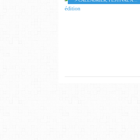
📌CALENDRIER
,
FESTIVAL ANDALOU