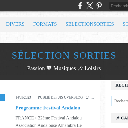
DIVERS
FORMATS
SELECTIONSORTIES
S
SÉLECTION SORTIES
Passion 💖 Musiques 🎶 Loisirs
U
RECH
,
CONFÉRENCES
,
EXPOSITIONS
,
FESTIVAL ANDALOU
,
GASTRON
14/03/2023
PUBLIÉ DEPUIS OVERBLOG
…
Programme Festival Andalou
FRANCE • 22ème Festival Andalou
📌 C
Association Andalouse Alhambra Le