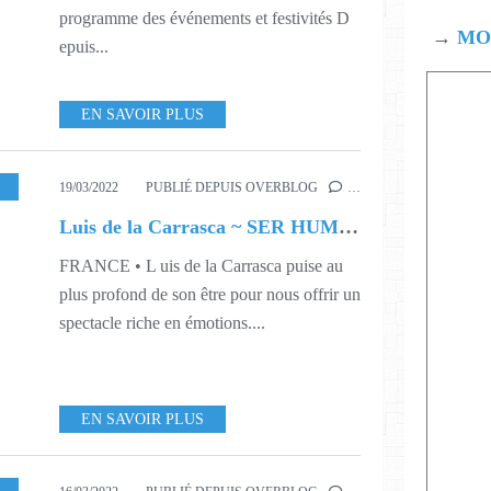
programme des événements et festivités D
→
MOD
epuis...
EN SAVOIR PLUS
USIQUE
,
SPECTACLE
,
S11
19/03/2022
PUBLIÉ DEPUIS OVERBLOG
…
Luis de la Carrasca ~ SER HUMANO
FRANCE • L uis de la Carrasca puise au
plus profond de son être pour nous offrir un
spectacle riche en émotions....
EN SAVOIR PLUS