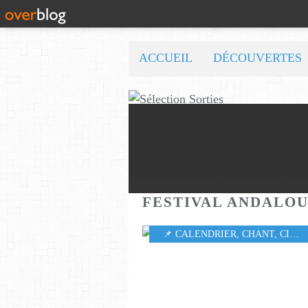
ACCUEIL
DÉCOUVERTES
FESTIVAL ANDALO
📌 CALENDRIER
,
CHANT
,
CINÉMA