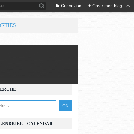
Connexion
+
Créer mon blog
ORTIES
ERCHE
OMIE
,
MUSIQUES
,
311
,
312
ALENDRIER - CALENDAR