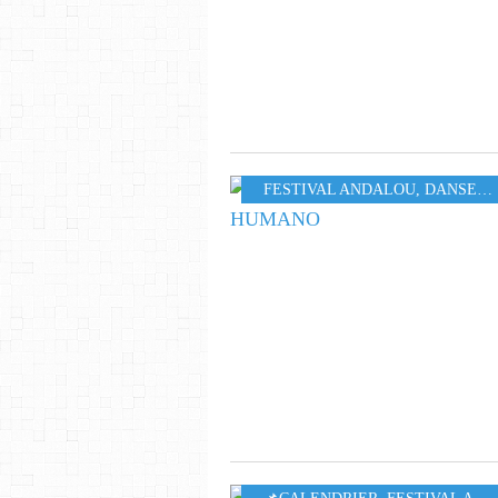
FESTIVAL ANDALOU
,
DANSE
,
M