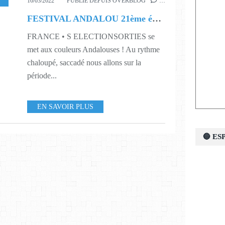
,
S11
,
S12
,
S13
16/03/2022
PUBLIÉ DEPUIS OVERBLOG
…
FESTIVAL ANDALOU 21ème édition
FRANCE • S ELECTIONSORTIES se
met aux couleurs Andalouses ! Au rythme
chaloupé, saccadé nous allons sur la
période...
EN SAVOIR PLUS
🔵 E