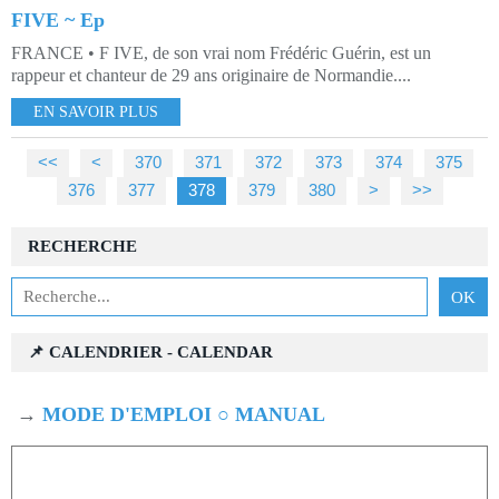
FIVE ~ Ep
FRANCE • F IVE, de son vrai nom Frédéric Guérin, est un
rappeur et chanteur de 29 ans originaire de Normandie....
EN SAVOIR PLUS
<<
<
300
310
320
330
340
350
360
370
371
372
373
374
375
376
377
378
379
380
390
400
500
>
>>
RECHERCHE
📌 CALENDRIER - CALENDAR
→
MODE D'EMPLOI ○ MANUAL