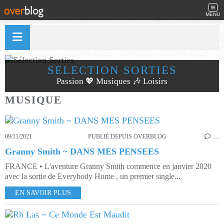
MENU
SÉLECTION SORTIES
Passion 💖 Musiques 🎶 Loisirs
MUSIQUE
09/11/2021
PUBLIÉ DEPUIS OVERBLOG
…
Granny Smith ~ DANS MES PENSEES
FRANCE • L'aventure Granny Smith commence en janvier 2020
avec la sortie de Everybody Home , un premier single...
EN SAVOIR PLUS