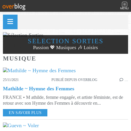
MENU
SÉLECTION SORTIES
Passion 💖 Musiques 🎶 Loisirs
MUSIQUE
25/11/2021
PUBLIÉ DEPUIS OVERBLOG
…
Mathilde ~ Hymne des Femmes
FRANCE • M athilde, femme engagée, et artiste féministe, est de
retour avec son Hymne des Femmes à découvrir en...
EN SAVOIR PLUS