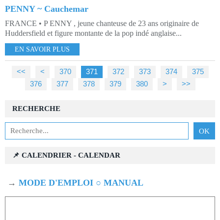
PENNY ~ Cauchemar
FRANCE • P ENNY , jeune chanteuse de 23 ans originaire de
Huddersfield et figure montante de la pop indé anglaise...
EN SAVOIR PLUS
<<
<
300
310
320
330
340
350
360
370
371
372
373
374
375
376
377
378
379
380
390
400
500
>
>>
RECHERCHE
📌 CALENDRIER - CALENDAR
→
MODE D'EMPLOI ○ MANUAL