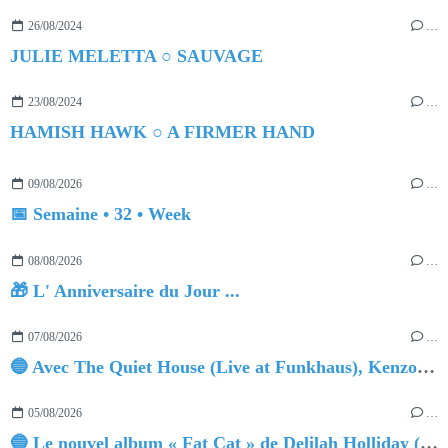
26/08/2024
…
JULIE MELETTA ○ SAUVAGE
23/08/2024
…
HAMISH HAWK ○ A FIRMER HAND
09/08/2026
…
📅 Semaine • 32 • Week
08/08/2026
…
🎁 L' Anniversaire du Jour ...
07/08/2026
…
🔵 Avec The Quiet House (Live at Funkhaus), Kenzo Zurzolo livre une performance aussi intense qu'envoûtante.
05/08/2026
…
🔵 Le nouvel album « Fat Cat » de Delilah Holliday (sortie le 30 Octobre 2026)