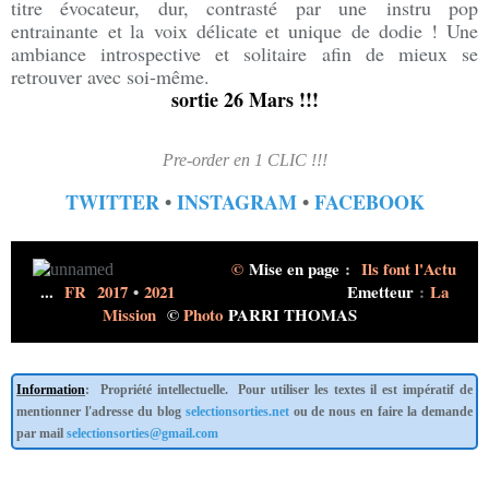
titre évocateur, dur, contrasté par une instru pop
entrainante et la voix délicate et unique de dodie ! Une
ambiance introspective et solitaire afin de mieux se
retrouver avec soi-même.
sortie 26 Mars !!!
Pre-order en 1 CLIC !!!
TWITTER
​ •
INSTAGRAM
​ •
FACEBOOK
©
Mise en page
:
Ils font l'Actu
...
FR 2017
•
2021
Emetteur
:
La
Mission
©
Photo
PARRI THOMAS
Information
: Propriété intellectuelle. Pour utiliser les textes il est impératif de
mentionner l'adresse du blog
selectionsorties.net
ou de nous en faire la demande
par mail
selectionsorties@gmail.com