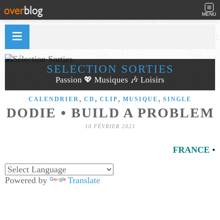
MENU
SÉLECTION SORTIES
Passion 💖 Musiques 🎶 Loisirs
,
,
,
,
CALENDRIER
CD
CLIP
MUSIQUE
SINGLE
DODIE • BUILD A PROBLEM
10 FÉVRIER 2021
FRANCE
•
Powered by
Translate