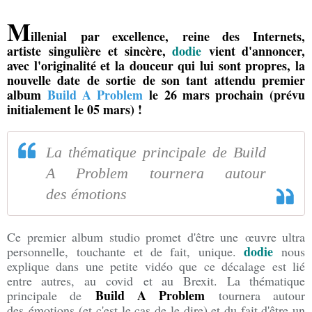
M
illenial par excellence, reine des Internets,
artiste singulière et sincère,
dodie
vient d'annoncer,
avec l'originalité et la douceur qui lui sont propres, la
nouvelle date de sortie de son tant attendu premier
album
Build A Problem
le 26 mars prochain (prévu
initialement le 05 mars) !
La thématique principale de Build
A Problem tournera autour
des émotions
Ce premier album studio promet d'être une œuvre ultra
dodie
personnelle, touchante et de fait, unique.
nous
explique dans une petite vidéo que ce décalage est lié
entre autres, au covid et au Brexit. La thématique
Build A Problem
principale de
tournera autour
des émotions
(et c'est le cas de le dire) et du fait d'être un