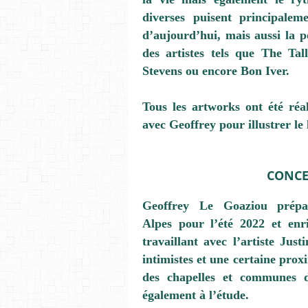
diverses puisent principalem
d’aujourd’hui, mais aussi la
p
des artistes tels que
The Tal
Stevens
ou encore
Bon Iver
.
Tous les artworks ont été réa
avec Geoffrey pour illustrer le
CONCE
Geoffrey Le Goaziou
prép
Alpes
pour
l’été 2022
et enr
travaillant avec l’artiste
Just
intimistes et une certaine prox
des chapelles et communes
également à l’étude.