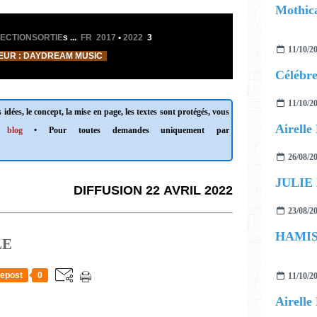
Mothica
ECTIONSORTIE
s ...
FR 2017
•
2022
3
11/10/2
EUR : DAYDREAM MUSIC
11/10/2
 idées, le concept, la mise en page, les textes sont protégés, vous
 blog
• Pour toutes demandes uniquement par
26/08/2
JULIE
DIFFUSION 22 AVRIL 2022
23/08/2
LE
epost
0
11/10/2