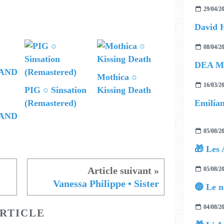
29/04/2
08/04/2
DEA M
Mothica ○
16/03/2
PIG ○ Sinsation
Kissing Death
Emilían
(Remastered)
AND
05/08/2
🎁 Les 
05/08/2
Vanessa Philippe • Sister
04/08/2
RTICLE