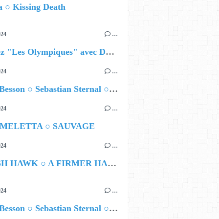
 ○ Kissing Death
024
…
Célébrez "Les Olympiques" avec DVTR !
024
…
Airelle Besson ○ Sebastian Sternal ○ Jonas Burgwinkel
024
…
 MELETTA ○ SAUVAGE
024
…
HAMISH HAWK ○ A FIRMER HAND
024
…
Airelle Besson ○ Sebastian Sternal ○ Jonas Burgwinkel