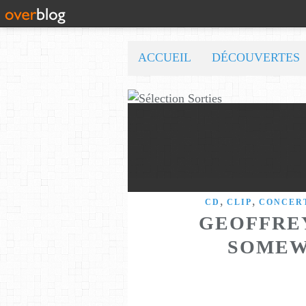
ACCUEIL
DÉCOUVERTES
,
,
CD
CLIP
CONCER
GEOFFREY
SOMEW