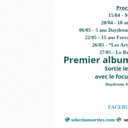
Proc
15/04
-
M
20/04
- 10 a
06/05
- 5 ans Daydrea
22/05
- 15 ans Ferra
26/05
-
“Les Art
27/05
-
Le R
Premier albu
Sortie l
avec le focu
Daydream Mu
FACEB
💿
selectionsorties.com
💿
s