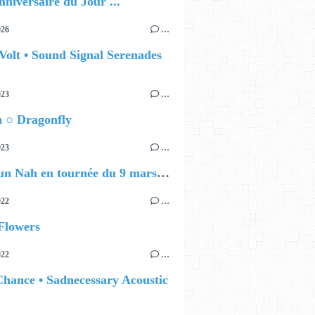
nniversaire du Jour ...
026
…
Volt • Sound Signal Serenades
023
…
n ○ Dragonfly
023
…
Youn Sun Nah en tournée du 9 mars au 26 mai
022
…
Flowers
022
…
hance • Sadnecessary Acoustic