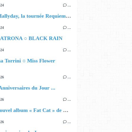
024
…
David Hallyday, la tournée Requiem pour un fou
024
…
ATRONA ○ BLACK RAIN
024
…
a Torrini ○ Miss Flower
026
…
Anniversaires du Jour ...
026
…
🔵 Le nouvel album « Fat Cat » de Delilah Holliday (sortie le 30 Octobre 2026)
026
…