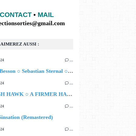
CONTACT
•
MAIL
lectionsorties@gmail.com
AIMEREZ AUSSI :
024
…
Airelle Besson ○ Sebastian Sternal ○ Jonas Burgwinkel
024
…
HAMISH HAWK ○ A FIRMER HAND
024
…
insation (Remastered)
024
…