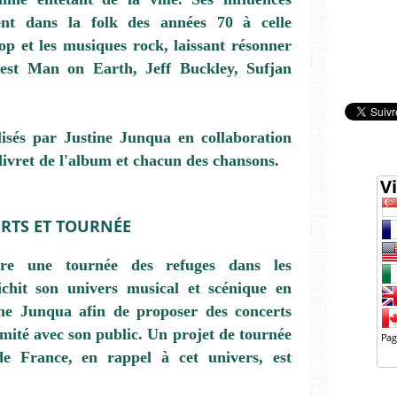
ent dans la
folk
des années 70 à celle
op
et les musiques
rock
, laissant résonner
lest Man on Earth
,
Jeff Buckley
,
Sufjan
lisés par Justine Junqua en collaboration
 livret de l'album et chacun des chansons.
RTS ET TOURNÉE
are une tournée des refuges dans
les
ichit son univers musical et scénique en
ine Junqua
afin de proposer des concerts
imité avec son public. Un projet de
tournée
de France, en rappel à cet univers, est