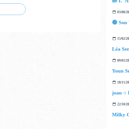
🎁 L' A
03/08/2
🔵 Son 
15/02/2
Léa Se
09/02/2
18/11/2
joan ○ 
22/10/2
Milky C