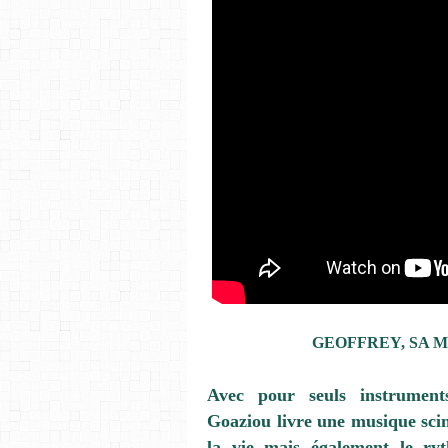
GEOFFREY, SA 
Avec pour seuls instrument
Goaziou
livre une musique scint
la
vie
mais également le ryt