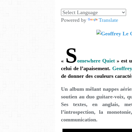
Powered by
Translate
S
«
omewhere Quiet
» est u
celui de l’apaisement.
Geoffre
de donner des couleurs caracté
Un album mêlant nappes aérien
soutien au duo guitare-voix, q
Ses textes, en anglais, me
l’introspection, la monoton
communication.