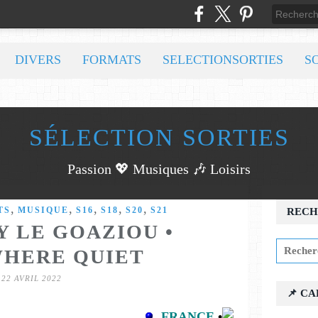
DIVERS
FORMATS
SELECTIONSORTIES
S
SÉLECTION SORTIES
Passion 💖 Musiques 🎶 Loisirs
,
,
,
,
,
TS
MUSIQUE
S16
S18
S20
S21
RECH
 LE GOAZIOU •
HERE QUIET
22 AVRIL 2022
📌 C
FRANCE
•