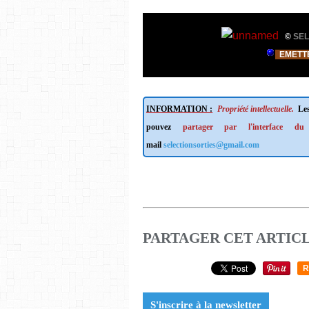
©
SEL
EMETT
INFORMATION :
Propriété intellectuelle.
Les
pouvez
partager par l'interface du
mail
selectionsorties@gmail.com
PARTAGER CET ARTIC
R
S'inscrire à la newsletter