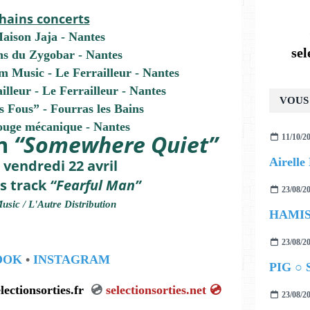
hains concerts
aison Jaja
- Nantes
se
ns du
Zygobar
- Nantes
m Music -
Le Ferrailleur
- Nantes
illeur -
Le Ferrailleur
- Nantes
VOUS 
s Fous”
- Fourras les Bains
ouge mécanique
- Nantes
m
“Somewhere Quiet”
11/10/2
e vendredi 22 avril
s track
“Fearful Man”
23/08/2
sic / L'Autre Distribution
23/08/2
OOK
•
INSTAGRAM
PIG ○ S
electionsorties.fr
💿
selectionsorties.net
💿
23/08/2