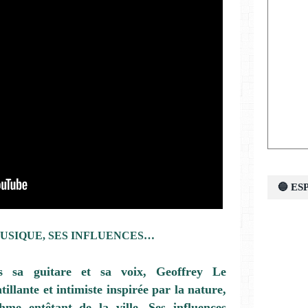
🔵 E
MUSIQUE, SES INFLUENCES…
s sa guitare et sa voix,
Geoffrey Le
illante et intimiste inspirée par la
nature
,
hme entêtant de la ville. Ses influences