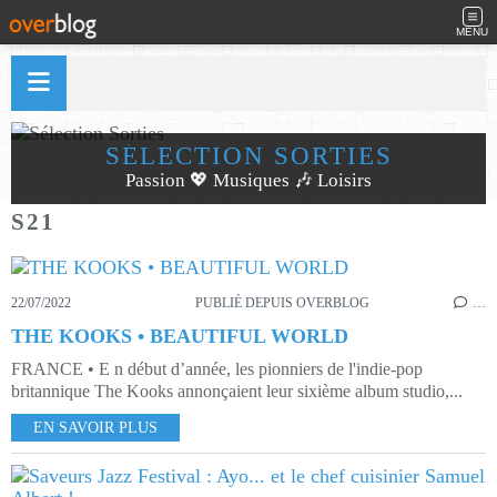
MENU
SÉLECTION SORTIES
Passion 💖 Musiques 🎶 Loisirs
S21
22/07/2022
PUBLIÉ DEPUIS OVERBLOG
…
THE KOOKS • BEAUTIFUL WORLD
FRANCE • E n début d’année, les pionniers de l'indie-pop
britannique The Kooks annonçaient leur sixième album studio,...
EN SAVOIR PLUS