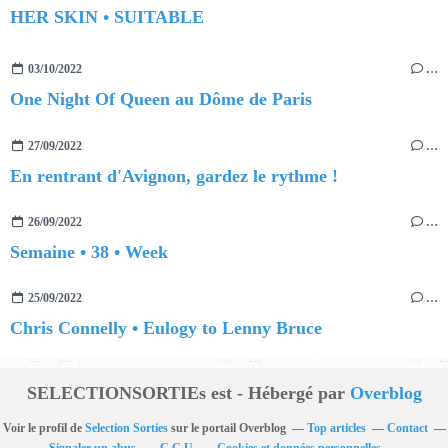
HER SKIN • SUITABLE
03/10/2022
…
One Night Of Queen au Dôme de Paris
27/09/2022
…
En rentrant d'Avignon, gardez le rythme !
26/09/2022
…
Semaine • 38 • Week
25/09/2022
…
Chris Connelly • Eulogy to Lenny Bruce
SELECTIONSORTIEs est - Hébergé par
Overblog
Voir le profil de
Selection Sorties
sur le portail Overblog
Top articles
Contact