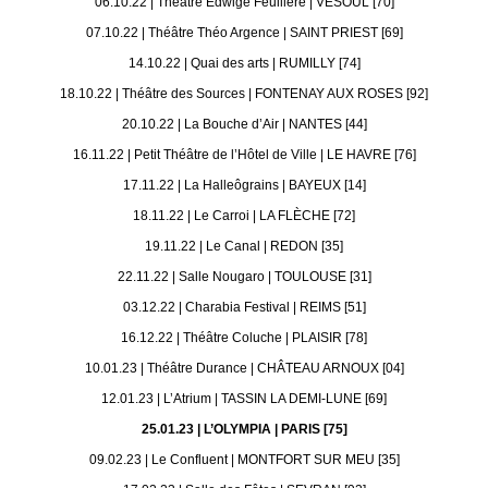
06.10.22 | Théâtre Edwige Feuillère | VESOUL [70]
07.10.22 | Théâtre Théo Argence | SAINT PRIEST [69]
14.10.22 | Quai des arts | RUMILLY [74]
18.10.22 | Théâtre des Sources | FONTENAY AUX ROSES [92]
20.10.22 | La Bouche d’Air | NANTES [44]
16.11.22 | Petit Théâtre de l’Hôtel de Ville | LE HAVRE [76]
17.11.22 | La Halleôgrains | BAYEUX [14]
18.11.22 | Le Carroi | LA FLÈCHE [72]
19.11.22 | Le Canal | REDON [35]
22.11.22 | Salle Nougaro | TOULOUSE [31]
03.12.22 | Charabia Festival | REIMS [51]
16.12.22 | Théâtre Coluche | PLAISIR [78]
10.01.23 | Théâtre Durance | CHÂTEAU ARNOUX [04]
12.01.23 | L’Atrium | TASSIN LA DEMI-LUNE [69]
25.01.23 | L’OLYMPIA | PARIS [75]
09.02.23 | Le Confluent | MONTFORT SUR MEU [35]