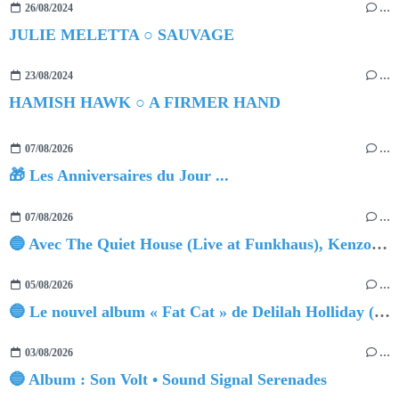
26/08/2024
…
JULIE MELETTA ○ SAUVAGE
23/08/2024
…
HAMISH HAWK ○ A FIRMER HAND
07/08/2026
…
🎁 Les Anniversaires du Jour ...
07/08/2026
…
🔵 Avec The Quiet House (Live at Funkhaus), Kenzo Zurzolo livre une performance aussi intense qu'envoûtante.
05/08/2026
…
🔵 Le nouvel album « Fat Cat » de Delilah Holliday (sortie le 30 Octobre 2026)
03/08/2026
…
🔵 Album : Son Volt • Sound Signal Serenades