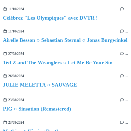
11/10/2024
…
Célébrez "Les Olympiques" avec DVTR !
11/10/2024
…
Airelle Besson ○ Sebastian Sternal ○ Jonas Burgwinkel
27/08/2024
…
Ted Z and The Wranglers ○ Let Me Be Your Sin
26/08/2024
…
JULIE MELETTA ○ SAUVAGE
23/08/2024
…
PIG ○ Sinsation (Remastered)
23/08/2024
…