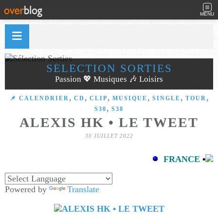
MENU
SÉLECTION SORTIES
Passion 💖 Musiques 🎶 Loisirs
,
,
,
,
,
,
📌 CALENDRIER
CD
CLIP
MUSIQUE
SINGLE
TOUR
,
S30
S38
ALEXIS HK • LE TWEET
30 JUILLET 2022
FRANCE
•
Powered by
Translate