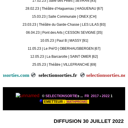
17.02.23 | Salle des Fêtes | SEVRAN [93]
28.02.23 | Théâtre d’Haguenau | HAGUENAU [67]
15.03.23 | Salle Communale | ONEX [CH]
23.03.23 | Théâtre du Garde-Chasse | LES LILAS [93]
06.04.23 | Pont des Arts | CESSON SEVIGNE [35]
10.05.23 | Paul B | MASSY [91]
11.05.23 | Le Pré'O | OBERHAUSBERGEN [67]
12.05.23 | La Barcarolle | SAINT OMER [62]
25.05.23 | Théâtre | VILLEFRANCHE [69]
sorties.com
💿
selectionsorties.fr
💿
selectionsorties.net
💿
©
SELECTIONSORTIE
s ...
FR 2017
•
2022
1
EMETTEUR :
MATHPROMO
DIFFUSION 30 JUILLET 2022