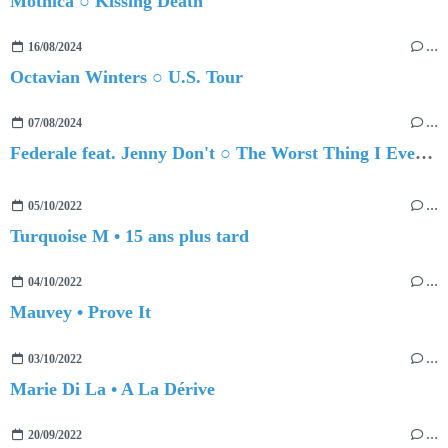
Mothica ○ Kissing Death
16/08/2024
…
Octavian Winters ○ U.S. Tour
07/08/2024
…
Federale feat. Jenny Don't ○ The Worst Thing I Ever Did Was Ever Loving You
05/10/2022
…
Turquoise M • 15 ans plus tard
04/10/2022
…
Mauvey • Prove It
03/10/2022
…
Marie Di La • A La Dérive
20/09/2022
…