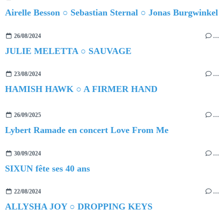
Airelle Besson ○ Sebastian Sternal ○ Jonas Burgwinkel
26/08/2024
…
JULIE MELETTA ○ SAUVAGE
23/08/2024
…
HAMISH HAWK ○ A FIRMER HAND
26/09/2025
…
Lybert Ramade en concert Love From Me
30/09/2024
…
SIXUN fête ses 40 ans
22/08/2024
…
ALLYSHA JOY ○ DROPPING KEYS