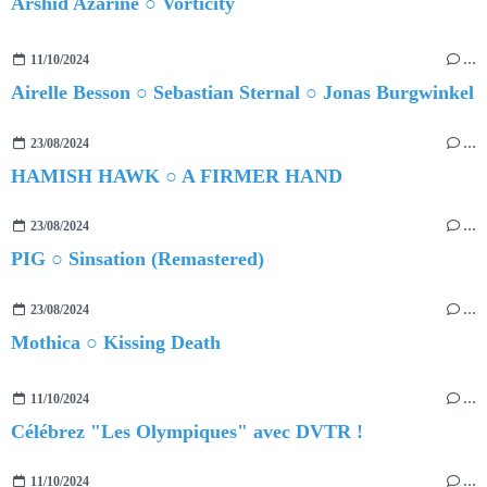
Arshid Azarine ○ Vorticity
11/10/2024
…
Airelle Besson ○ Sebastian Sternal ○ Jonas Burgwinkel
23/08/2024
…
HAMISH HAWK ○ A FIRMER HAND
23/08/2024
…
PIG ○ Sinsation (Remastered)
23/08/2024
…
Mothica ○ Kissing Death
11/10/2024
…
Célébrez "Les Olympiques" avec DVTR !
11/10/2024
…