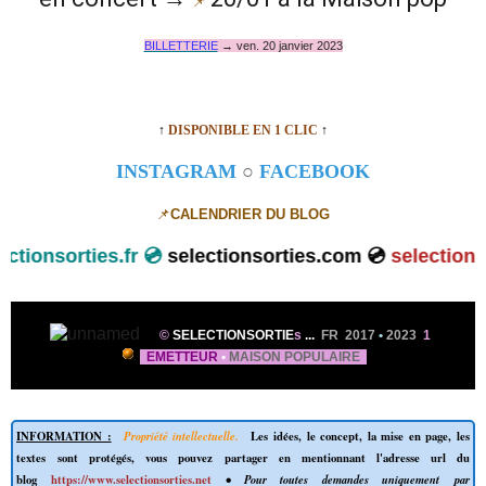
📌
BILLETTERIE
→ ven. 20 janvier 2023
↑
DISPONIBLE EN 1 CLIC
↑
INSTAGRAM
○
FACEBOOK
📌
CALENDRIER DU BLOG
onsorties.fr 💿
selectionsorties.com 💿
selectionsorti
©
SELECTIONSORTIE
s
...
FR 2017
•
2023
1
EMETTEUR
•
MAISON POPULAIRE
INFORMATION :
Propriété intellectuelle.
Les idées, le concept, la mise en page, les
textes sont protégés, vous pouvez partager en mentionnant l'adresse url du
blog
https://www.selectionsorties.net
• Pour toutes demandes uniquement par