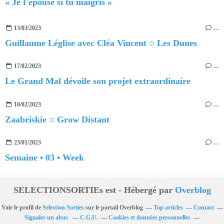
« Je t'épouse si tu maigris »
13/03/2023
…
Guillaume Léglise avec Cléa Vincent ○ Les Dunes
17/02/2023
…
Le Grand Mal dévoile son projet extraordinaire
10/02/2023
…
Zaabriskie ○ Grow Distant
23/01/2023
…
Semaine • 03 • Week
SELECTIONSORTIEs est - Hébergé par
Overblog
Voir le profil de
Selection Sorties
sur le portail Overblog
Top articles
Contact
Signaler un abus
C.G.U.
Cookies et données personnelles