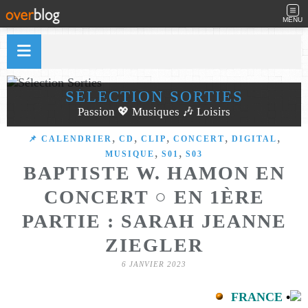
MENU
SÉLECTION SORTIES
Passion 💖 Musiques 🎶 Loisirs
,
,
,
,
,
📌 CALENDRIER
CD
CLIP
CONCERT
DIGITAL
,
,
MUSIQUE
S01
S03
BAPTISTE W. HAMON EN
CONCERT ○ EN 1ÈRE
PARTIE : SARAH JEANNE
ZIEGLER
6 JANVIER 2023
FRANCE
•