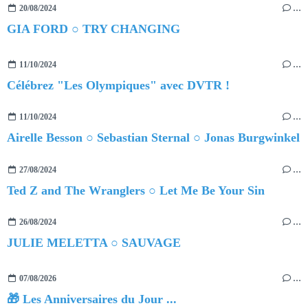
20/08/2024
…
GIA FORD ○ TRY CHANGING
11/10/2024
…
Célébrez "Les Olympiques" avec DVTR !
11/10/2024
…
Airelle Besson ○ Sebastian Sternal ○ Jonas Burgwinkel
27/08/2024
…
Ted Z and The Wranglers ○ Let Me Be Your Sin
26/08/2024
…
JULIE MELETTA ○ SAUVAGE
07/08/2026
…
🎁 Les Anniversaires du Jour ...