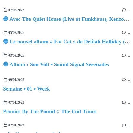
07/08/2026
…
🔵 Avec The Quiet House (Live at Funkhaus), Kenzo Zurzolo livre une performance aussi intense qu'envoûtante.
05/08/2026
…
🔵 Le nouvel album « Fat Cat » de Delilah Holliday (sortie le 30 Octobre 2026)
03/08/2026
…
🔵 Album : Son Volt • Sound Signal Serenades
09/01/2023
…
Semaine • 01 • Week
07/01/2023
…
Pennies By The Pound ○ The End Times
07/01/2023
…