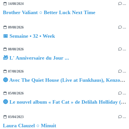
14/08/2024
…
Brother Valiant ○ Better Luck Next Time
09/08/2026
…
📅 Semaine • 32 • Week
08/08/2026
…
🎁 L' Anniversaire du Jour ...
07/08/2026
…
🔵 Avec The Quiet House (Live at Funkhaus), Kenzo Zurzolo livre une performance aussi intense qu'envoûtante.
05/08/2026
…
🔵 Le nouvel album « Fat Cat » de Delilah Holliday (sortie le 30 Octobre 2026)
03/04/2023
…
Laura Clauzel ○ Minuit