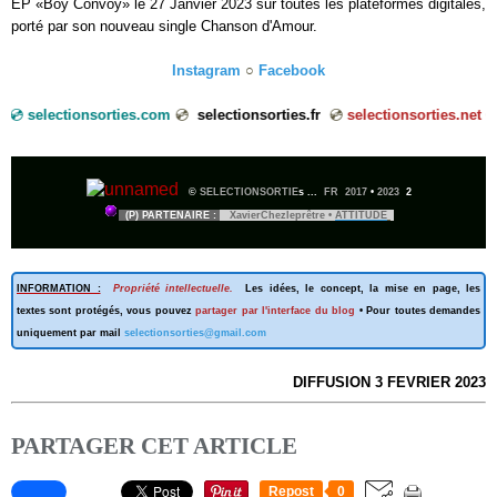
EP «Boy Convoy» le 27 Janvier 2023 sur toutes les plateformes digitales,
porté par son nouveau single Chanson d'Amour.
Instagram
○
Facebook
💿
selectionsorties.com
💿
selectionsorties.fr
💿
selectionsorties.net
💿
©
SELECTIONSORTIE
s ...
FR 2017
•
2023
2
(P) PARTENAIRE :
XavierChezleprêtre •
ATTITUDE
INFORMATION :
Propriété intellectuelle.
Les idées, le concept, la mise en page, les
textes sont protégés, vous pouvez
partager par l'interface du blog
• Pour toutes demandes
uniquement par mail
selectionsorties@gmail.com
DIFFUSION 3 FEVRIER 2023
PARTAGER CET ARTICLE
Repost
0