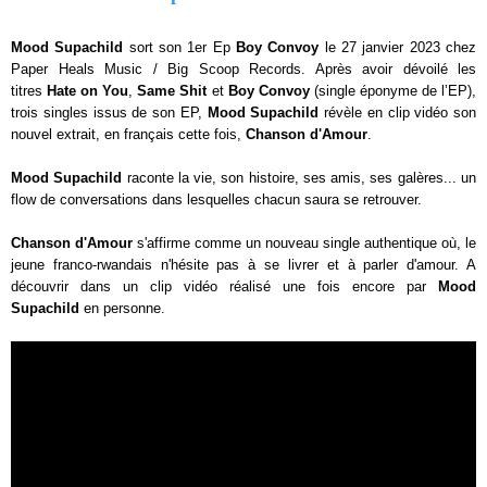
Mood Supachild
sort son 1er Ep
Boy Convoy
le 27 janvier 2023 chez
Paper Heals Music / Big Scoop Records. Après avoir dévoilé les
titres
Hate on You
,
Same Shit
et
Boy Convoy
(single éponyme de l’EP),
trois singles issus de son EP,
Mood Supachild
révèle en clip vidéo son
nouvel extrait, en français cette fois,
Chanson d'Amour
.
Mood Supachild
raconte la vie, son histoire, ses amis, ses galères... un
flow de conversations dans lesquelles chacun saura se retrouver.
Chanson d'Amour
s'affirme comme un nouveau single authentique où, le
jeune franco-rwandais n'hésite pas à se livrer et à parler d'amour. A
découvrir dans un clip vidéo réalisé une fois encore par
Mood
Supachild
en personne.