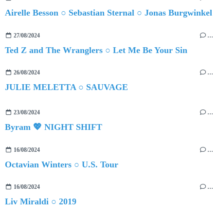
Airelle Besson ○ Sebastian Sternal ○ Jonas Burgwinkel
27/08/2024
…
Ted Z and The Wranglers ○ Let Me Be Your Sin
26/08/2024
…
JULIE MELETTA ○ SAUVAGE
23/08/2024
…
Byram 💖 NIGHT SHIFT
16/08/2024
…
Octavian Winters ○ U.S. Tour
16/08/2024
…
Liv Miraldi ○ 2019