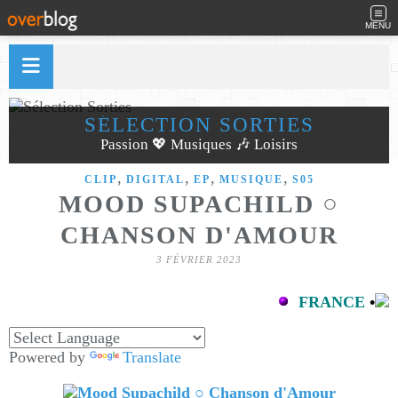
MENU
SÉLECTION SORTIES
Passion 💖 Musiques 🎶 Loisirs
,
,
,
,
CLIP
DIGITAL
EP
MUSIQUE
S05
MOOD SUPACHILD ○
CHANSON D'AMOUR
3 FÉVRIER 2023
FRANCE
•
Powered by
Translate