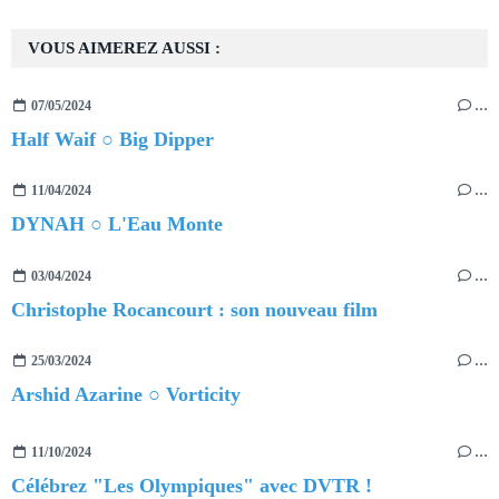
VOUS AIMEREZ AUSSI :
07/05/2024
…
Half Waif ○ Big Dipper
11/04/2024
…
DYNAH ○ L'Eau Monte
03/04/2024
…
Christophe Rocancourt : son nouveau film
25/03/2024
…
Arshid Azarine ○ Vorticity
11/10/2024
…
Célébrez "Les Olympiques" avec DVTR !