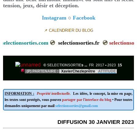
tension, jeux, désir et déception.
Instagram
○
Facebook
📌 CALENDRIER DU BLOG
ectionsorties.com
💿
selectionsorties.fr
💿
selectionsorties.
©
SELECTIONSORTIE
s ...
FR 2017
•
2023
15
(P) PARTENAIRE
:
XavierChezleprêtre
•
ATTITUDE
INFORMATION :
Propriété intellectuelle.
Les idées, le concept, la mise en page,
les textes sont protégés, vous pouvez
partager par l'interface du blog
• Pour toutes
demandes uniquement par mail
selectionsorties@gmail.com
DIFFUSION 30 JANVIER 2023