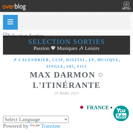
MENU
SÉLECTION SORTIES
Passion 💖 Musiques 🎶 Loisirs
,
,
,
,
,
📌 CALENDRIER
CLIP
DIGITAL
EP
MUSIQUE
,
,
SINGLE
S05
S313
MAX DARMON ○
L'ITINÉRANTE
29 MARS 2023
FRANCE
•
Powered by
Translate