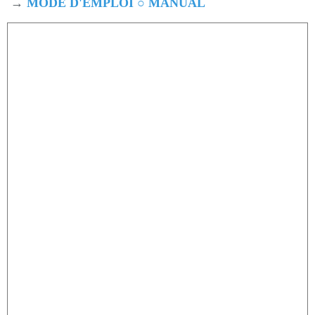
→
MODE D'EMPLOI ○ MANUAL