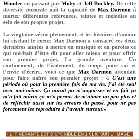
Wonder
en passant par
Moby
et
Jeff Buckley.
De cette
diversité musicale naît la capacité de
Max Darmon
à
marier différentes références, teintes et mélodies au
sein de son propre projet.
La vingtaine vécue pleinement, et les histoires d’amour
lui ciselant le coeur, Max Darmon a consacré ces deux
dernières années à mettre en musique et en paroles ce
qui méritait d’être dit pour aller mieux et pour offrir
son premier projet, La grande aventure. Un
confinement, de l’isolement, du temps pour soi et
l’envie d’écrire, voici ce que
Max Darmon
attendait
pour faire naître son premier projet :
«
C’est une
période où pour la première fois de ma vie, j’ai été seul
avec moi-même. Ça aurait pu m’angoisser et en fait ça
m’a fait mûrir, ça m’a permis de m’aimer un peu plus et
de réfléchir aussi sur les erreurs du passé, pour ne pas
forcément les reproduire à l’avenir surtout
.»
↑ L'ITINÉRANTE EST DISPONIBLE EN 1 CLIC SUR L' IMAGE ↑