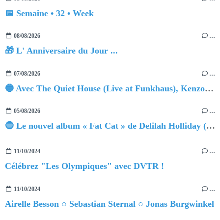
📅 Semaine • 32 • Week
08/08/2026
…
🎁 L' Anniversaire du Jour ...
07/08/2026
…
🔵 Avec The Quiet House (Live at Funkhaus), Kenzo Zurzolo livre une performance aussi intense qu'envoûtante.
05/08/2026
…
🔵 Le nouvel album « Fat Cat » de Delilah Holliday (sortie le 30 Octobre 2026)
11/10/2024
…
Célébrez "Les Olympiques" avec DVTR !
11/10/2024
…
Airelle Besson ○ Sebastian Sternal ○ Jonas Burgwinkel