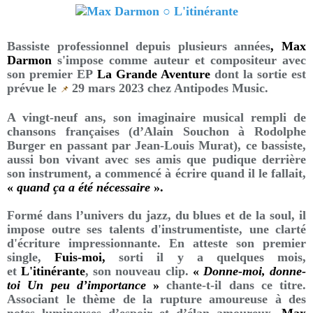
Bassiste professionnel depuis plusieurs années
,
Max
Darmon
s'impose comme auteur et compositeur avec
son premier EP
La Grande Aventure
dont la sortie est
prévue le
29 mars 2023 chez Antipodes Music.
📌
A vingt-neuf ans, son imaginaire musical rempli de
chansons françaises (d’Alain Souchon à Rodolphe
Burger en passant par Jean-Louis Murat), ce bassiste,
aussi bon vivant avec ses amis que pudique derrière
son instrument, a commencé à écrire quand il le fallait,
«
quand ça a été nécessaire
».
Formé dans l’univers du jazz, du blues et de la soul, il
impose outre ses talents d'instrumentiste, une clarté
d'écriture impressionnante. En atteste son premier
single,
Fuis-moi
,
sorti il y a quelques mois,
et
L'itinérante
, son nouveau clip.
«
Donne-moi, donne-
toi Un peu d’importance
»
chante-t-il dans ce titre.
Associant le thème de la rupture amoureuse à des