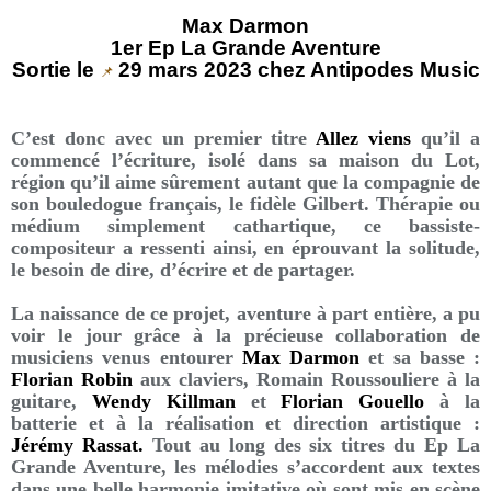
Max Darmon
1er Ep La Grande Aventure
Sortie le
29 mars 2023 chez Antipodes Music
📌
C’est donc avec un premier titre
Allez viens
qu’il a
commencé l’écriture, isolé dans sa maison du Lot,
région qu’il aime sûrement autant que la compagnie de
son bouledogue français, le fidèle Gilbert. Thérapie ou
médium simplement cathartique, ce bassiste-
compositeur a ressenti ainsi, en éprouvant la solitude,
le besoin de dire, d’écrire et de partager.
La naissance de ce projet, aventure à part entière, a pu
voir le jour grâce à la précieuse collaboration de
musiciens venus entourer
Max Darmon
et sa basse :
Florian Robin
aux claviers, Romain Roussouliere à la
guitare,
Wendy Killman
et
Florian Gouello
à la
batterie et à la réalisation et direction artistique :
Jérémy Rassat.
Tout au long des six titres du Ep La
Grande Aventure, les mélodies s’accordent aux textes
dans une belle harmonie imitative où sont mis en scène