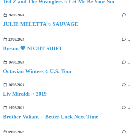
Ted Z and The Wranglers ○ Let Me Be Your Sin
26/08/2024
…
JULIE MELETTA ○ SAUVAGE
23/08/2024
…
Byram 💖 NIGHT SHIFT
16/08/2024
…
Octavian Winters ○ U.S. Tour
16/08/2024
…
Liv Miraldi ○ 2019
14/08/2024
…
Brother Valiant ○ Better Luck Next Time
09/08/2026
…