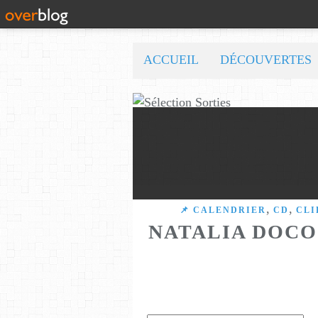
ACCUEIL
DÉCOUVERTES
,
,
📌 CALENDRIER
CD
CLI
NATALIA DOCO