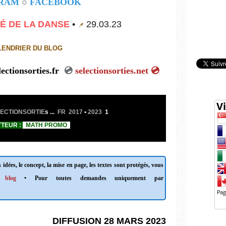
GRAM
○
FACEBOOK
É DE LA DANSE
•
29.03.23
📌
LENDRIER DU BLOG
ectionsorties.fr
💿
selectionsorties.net
💿
ECTIONSORTIE
s ...
FR 2017
•
2023
1
TEUR :
MATH PROMO
 idées, le concept, la mise en page, les textes sont protégés, vous
 blog
• Pour toutes demandes uniquement par
DIFFUSION 28 MARS 2023