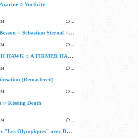
Azarine ○ Vorticity
024
…
Airelle Besson ○ Sebastian Sternal ○ Jonas Burgwinkel
024
…
HAMISH HAWK ○ A FIRMER HAND
024
…
insation (Remastered)
024
…
 ○ Kissing Death
024
…
Célébrez "Les Olympiques" avec DVTR !