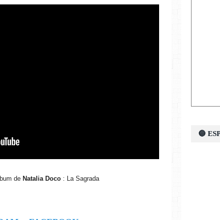
🔵 E
lbum de
Natalia Doco
: La Sagrada