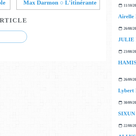
le
Max Darmon ○ L'itinérante
11/10/2
RTICLE
26/08/2
JULIE
23/08/2
26/09/2
30/09/2
SIXUN f
22/08/2