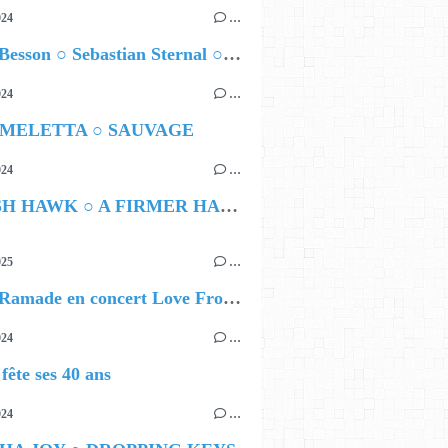
024
…
Airelle Besson ○ Sebastian Sternal ○ Jonas Burgwinkel
024
…
 MELETTA ○ SAUVAGE
024
…
HAMISH HAWK ○ A FIRMER HAND
025
…
Lybert Ramade en concert Love From Me
024
…
ête ses 40 ans
024
…