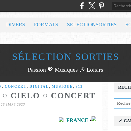
DIVERS
FORMATS
SELECTIONSORTIES
S
SÉLECTION SORTIES
Passion 💖 Musiques 🎶 Loisirs
,
,
,
,
P
CONCERT
DIGITAL
MUSIQUE
313
RECH
 ○ CIELO ○ CONCERT
28 MARS 2023
FRANCE
•
📌 C