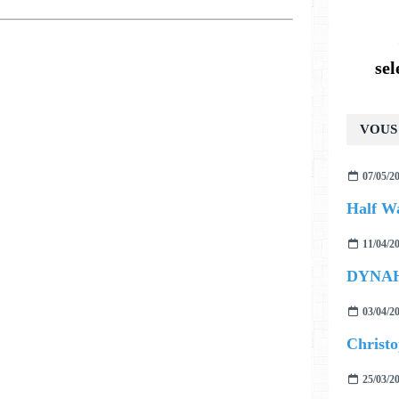
se
VOUS 
07/05/2
Half Wa
11/04/2
DYNAH
03/04/2
25/03/2