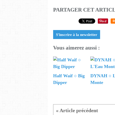
PARTAGER CET ARTIC
R
S'inscrire à la newsletter
Vous aimerez aussi :
Half Waif ○ Big
DYNAH ○ L
Dipper
Monte