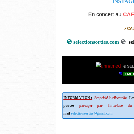
INSTA
En concert au
CAF
📌
CA
💿
selectionsorties.com
💿
sel
©
SEL
EMET
INFORMATION :
Propriété intellectuelle.
Les
pouvez
partager par l'interface du
mail
selectionsorties@gmail.com