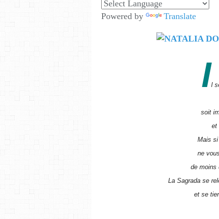
Powered by
Translate
I
l 
soit i
et
Mais si
ne vous
de moins 
La Sagrada se rel
et se tie