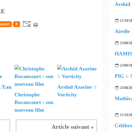
Arshid 
LE
11/10/2
epost
0
23/08/2
23/08/2
PIG ○ S
'Eau
Arshid Azarine ○
23/08/2
Christophe
Vorticity
Mothica
Rocancourt : son
nouveau film
11/10/2