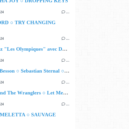
HA JOY ○ DROPPING KEYS
024
…
ORD ○ TRY CHANGING
024
…
Célébrez "Les Olympiques" avec DVTR !
024
…
Airelle Besson ○ Sebastian Sternal ○ Jonas Burgwinkel
024
…
Ted Z and The Wranglers ○ Let Me Be Your Sin
024
…
 MELETTA ○ SAUVAGE