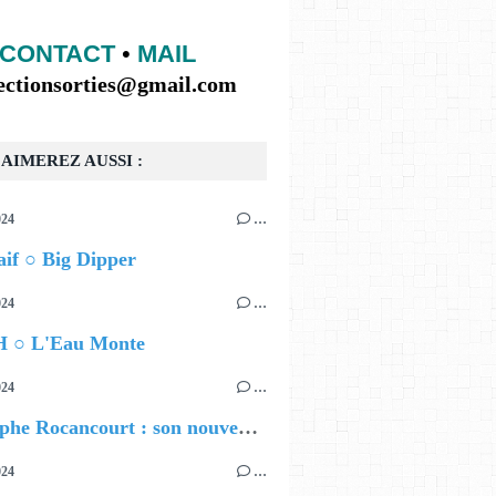
CONTACT
•
MAIL
lectionsorties@gmail.com
AIMEREZ AUSSI :
024
…
if ○ Big Dipper
024
…
 ○ L'Eau Monte
024
…
Christophe Rocancourt : son nouveau film
024
…