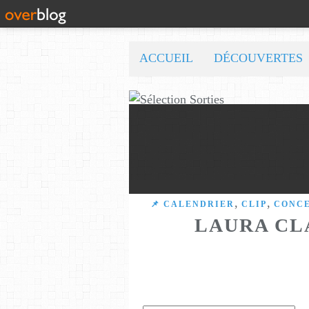
ACCUEIL
DÉCOUVERTES
,
,
📌 CALENDRIER
CLIP
CONC
LAURA CL