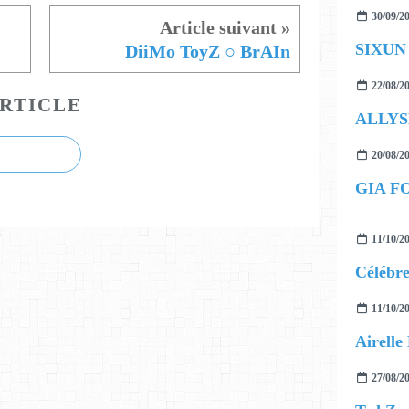
30/09/2
SIXUN f
DiiMo ToyZ ○ BrAIn
22/08/2
RTICLE
ALLYS
20/08/2
GIA F
11/10/2
11/10/2
27/08/2