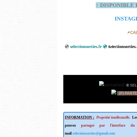
↑ DISPONIBLE 
INSTA
📌CA
s
💿
selectionsorties.fr 💿
ectio
el
©
SEL
(P) PART
INFORMATION :
Propriété intellectuelle.
Les
pouvez
partager par l'interface du
mail
selectionsorties@gmail.com