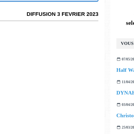
DIFFUSION 3 FEVRIER 2023
se
VOUS 
07/05/2
Half Wa
11/04/2
DYNAH
03/04/2
25/03/2