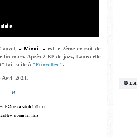
Clauzel,
« Minuit »
est le 2ème extrait de
r fin mars. Après 2 EP de jazz, Laura elle
" fait suite à
"Etincelles"
.
 Avril 2023.
🔵 E
💿
est le 2ème extrait de l’album
dable » à venir fin mars