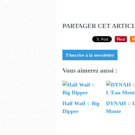
PARTAGER CET ARTIC
R
S'inscrire à la newsletter
Vous aimerez aussi :
Half Waif ○ Big
DYNAH ○ L
Dipper
Monte