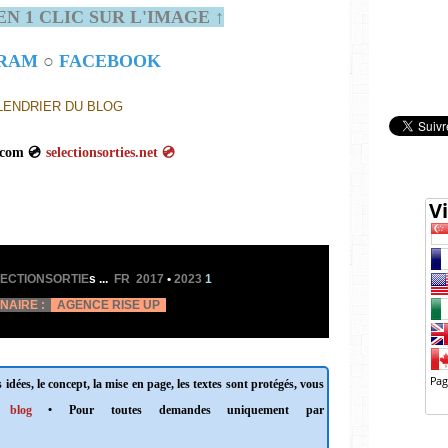
EN 1 CLIC SUR L'IMAGE ↑
GRAM
○
FACEBOOK
LENDRIER DU BLOG
nsorties.com 💿
selectionsorties.net
💿
ECTIONSORTIE
s
...
FR 2017
•
2023
1
ENAIRE :
AGENCE
RISE UP
 idées, le concept, la mise en page, les textes sont protégés, vous
 blog
• Pour toutes demandes uniquement par