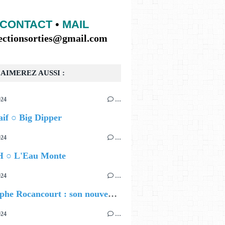
CONTACT
•
MAIL
lectionsorties@gmail.com
AIMEREZ AUSSI :
024
…
if ○ Big Dipper
024
…
 ○ L'Eau Monte
024
…
Christophe Rocancourt : son nouveau film
024
…