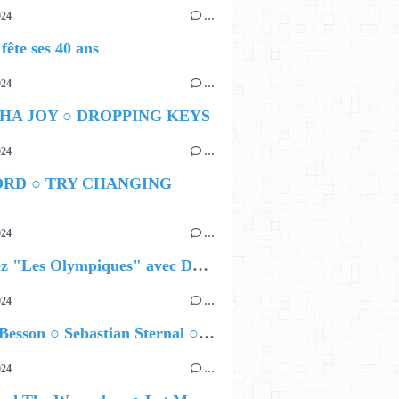
024
…
ête ses 40 ans
024
…
HA JOY ○ DROPPING KEYS
024
…
ORD ○ TRY CHANGING
024
…
Célébrez "Les Olympiques" avec DVTR !
024
…
Airelle Besson ○ Sebastian Sternal ○ Jonas Burgwinkel
024
…