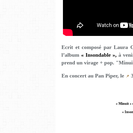
Ecrit et composé par Laura 
l’album
« Insondable »,
à veni
prend un virage + pop. "Minuit
En concert au Pan Piper, le
3
📌
« Minuit » 
« Inson