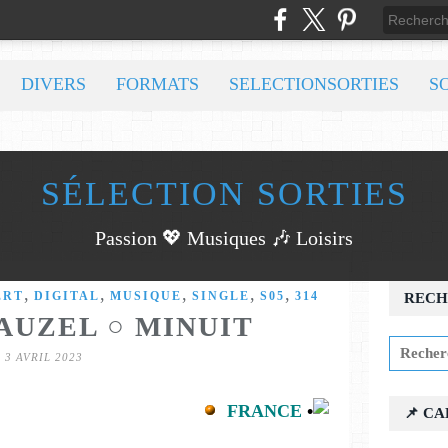
DIVERS
FORMATS
SELECTIONSORTIES
S
SÉLECTION SORTIES
Passion 💖 Musiques 🎶 Loisirs
,
,
,
,
,
ERT
DIGITAL
MUSIQUE
SINGLE
S05
314
RECH
AUZEL ○ MINUIT
3 AVRIL 2023
FRANCE
•
📌 C