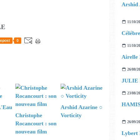
Arshid 
11/10/2
LE
epost
0
11/10/2
26/08/2
JULIE
23/08/2
'Eau
Arshid Azarine ○
Christophe
Vorticity
26/09/2
Rocancourt : son
nouveau film