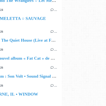
Ted Z and The Wranglers ○ Let Me Be Your Sin
024
…
 MELETTA ○ SAUVAGE
026
…
🔵 Avec The Quiet House (Live at Funkhaus), Kenzo Zurzolo livre une performance aussi intense qu'envoûtante.
026
…
🔵 Le nouvel album « Fat Cat » de Delilah Holliday (sortie le 30 Octobre 2026)
026
…
🔵 Album : Son Volt • Sound Signal Serenades
026
…
RNE, II. • WINDOW