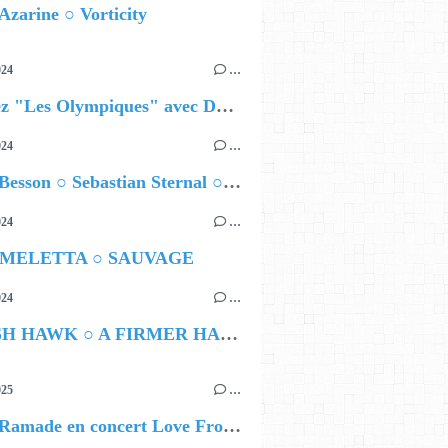
Azarine ○ Vorticity
024
…
Célébrez "Les Olympiques" avec DVTR !
024
…
Airelle Besson ○ Sebastian Sternal ○ Jonas Burgwinkel
024
…
 MELETTA ○ SAUVAGE
024
…
HAMISH HAWK ○ A FIRMER HAND
025
…
Lybert Ramade en concert Love From Me