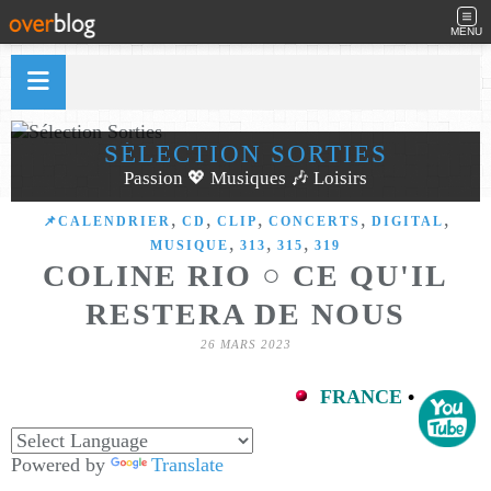
MENU
SÉLECTION SORTIES
Passion 💖 Musiques 🎶 Loisirs
,
,
,
,
,
📌CALENDRIER
CD
CLIP
CONCERTS
DIGITAL
,
,
,
MUSIQUE
313
315
319
COLINE RIO ○ CE QU'IL
RESTERA DE NOUS
26 MARS 2023
FRANCE
•
Powered by
Translate