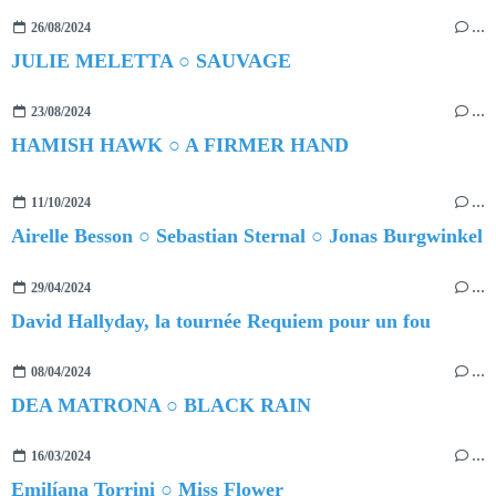
26/08/2024
…
JULIE MELETTA ○ SAUVAGE
23/08/2024
…
HAMISH HAWK ○ A FIRMER HAND
11/10/2024
…
Airelle Besson ○ Sebastian Sternal ○ Jonas Burgwinkel
29/04/2024
…
David Hallyday, la tournée Requiem pour un fou
08/04/2024
…
DEA MATRONA ○ BLACK RAIN
16/03/2024
…
Emilíana Torrini ○ Miss Flower