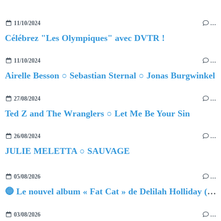
11/10/2024
…
Célébrez "Les Olympiques" avec DVTR !
11/10/2024
…
Airelle Besson ○ Sebastian Sternal ○ Jonas Burgwinkel
27/08/2024
…
Ted Z and The Wranglers ○ Let Me Be Your Sin
26/08/2024
…
JULIE MELETTA ○ SAUVAGE
05/08/2026
…
🔵 Le nouvel album « Fat Cat » de Delilah Holliday (sortie le 30 Octobre 2026)
03/08/2026
…