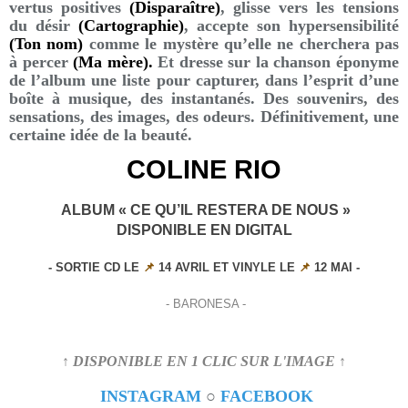
vertus positives
(Disparaître)
, glisse vers les tensions
du désir
(Cartographie)
, accepte son hypersensibilité
(Ton nom)
comme le mystère qu’elle ne cherchera pas
à percer
(Ma mère).
Et dresse sur la chanson éponyme
de l’album une liste pour capturer, dans l’esprit d’une
boîte à musique, des instantanés. Des souvenirs, des
sensations, des images, des odeurs. Définitivement, une
certaine idée de la beauté.
COLINE RIO
ALBUM « CE QU’IL RESTERA DE NOUS »
DISPONIBLE EN DIGITAL
- SORTIE CD LE
📌
14 AVRIL ET VINYLE LE
📌
12 MAI -
- BARONESA -
↑ DISPONIBLE EN 1 CLIC SUR L'IMAGE ↑
INSTAGRAM
○
FACEBOOK