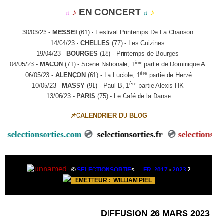
♪
EN CONCERT
♪
♫
♫
30/03/23 -
MESSEI
(61) - Festival Printemps De La Chanson
14/04/23 -
CHELLES
(77) - Les Cuizines
19/04/23 -
BOURGES
(18) - Printemps de Bourges
ère
04/05/23 -
MACON
(71) - Scène Nationale, 1
partie de Dominique A
ère
06/05/23 -
ALENÇON
(61) - La Luciole, 1
partie de Hervé
ère
10/05/23 -
MASSY
(91) - Paul B, 1
partie Alexis HK
13/06/23 -
PARIS
(75) - Le Café de la Danse
📌CALENDRIER DU BLOG
ectionsorties.com
💿
selectionsorties.fr
💿
selectionsorties
©
SELECTIONSORTIE
s ...
FR 2017
•
2023
2
EMETTEUR :
W
ILLIAM PIEL
DIFFUSION 26 MARS 2023