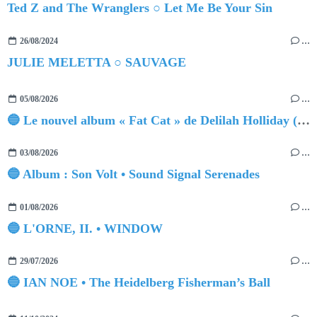
Ted Z and The Wranglers ○ Let Me Be Your Sin
26/08/2024
…
JULIE MELETTA ○ SAUVAGE
05/08/2026
…
🔵 Le nouvel album « Fat Cat » de Delilah Holliday (sortie le 30 Octobre 2026)
03/08/2026
…
🔵 Album : Son Volt • Sound Signal Serenades
01/08/2026
…
🔵 L'ORNE, II. • WINDOW
29/07/2026
…
🔵 IAN NOE • The Heidelberg Fisherman’s Ball