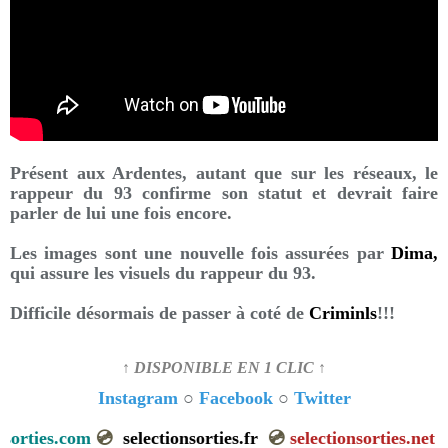
Présent aux Ardentes, autant que sur les réseaux, le
rappeur du 93 confirme son statut et devrait faire
parler de lui une fois encore.
Les images sont une nouvelle fois assurées par
Dima,
qui assure les visuels du rappeur du 93.
Difficile désormais de passer à coté de
Criminls
!!!
↑ DISPONIBLE EN 1 CLIC ↑
Instagram
○
Facebook
○
Twitter
sorties.com
💿
selectionsorties.fr
💿
selectionsorties.net
💿