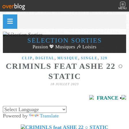
MENU
SÉLECTION SORTIES
Passion 💖 Musiques 🎶 Loisirs
,
,
,
,
CLIP
DIGITAL
MUSIQUE
SINGLE
329
CRIMINLS FEAT ASHE 22 ○
STATIC
18 JUILLET 2023
FRANCE
•
Powered by
Translate