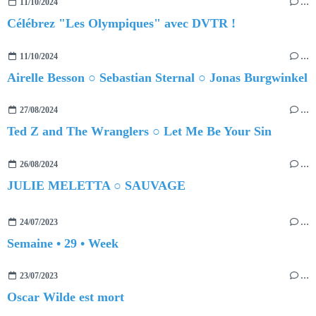
11/10/2024
…
Célébrez "Les Olympiques" avec DVTR !
11/10/2024
…
Airelle Besson ○ Sebastian Sternal ○ Jonas Burgwinkel
27/08/2024
…
Ted Z and The Wranglers ○ Let Me Be Your Sin
26/08/2024
…
JULIE MELETTA ○ SAUVAGE
24/07/2023
…
Semaine • 29 • Week
23/07/2023
…
Oscar Wilde est mort