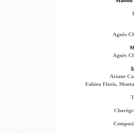
Maison 
Agnès Ch
M
Agnès Ch
I
Ariane Ca
Fabien Floris, Monta
T
Chorégra
Composi