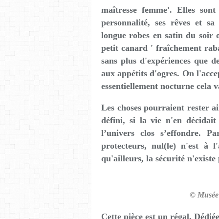
maîtresse femme'. Elles son
personnalité, ses rêves et sa 
longue robes en satin du soir 
petit canard ' fraîchement raba
sans plus d'expériences que d
aux appétits d'ogres. On l'accep
essentiellement nocturne cela v
Les choses pourraient rester a
défini, si la vie n'en décidai
l’univers clos s’effondre. Pa
protecteurs, nul(le) n'est à 
qu'ailleurs, la sécurité n'exist
© Musée 
Cette pièce est un régal. Dédié