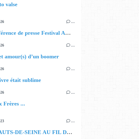
o valse
026
…
📰 Conférence de presse Festival AOUT
026
…
et amour(s) d’un boomer
026
…
ivre était sublime
026
…
 Frères ...
023
…
LES HAUTS-DE-SEINE AU FIL DE L’EAU