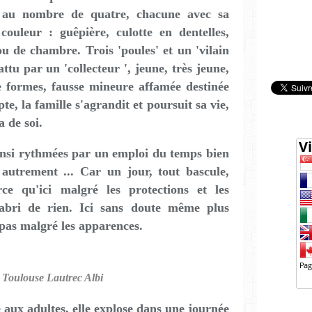
t au nombre de quatre, chacune avec sa
couleur : guêpière, culotte en dentelles,
ou de chambre. Trois 'poules' et un 'vilain
ttu par un 'collecteur ', jeune, très jeune,
e formes, fausse mineure affamée destinée
te, la famille s'agrandit et poursuit sa vie,
a de soi.
insi rythmées par un emploi du temps bien
t autrement ... Car un jour, tout bascule,
rce qu'ici malgré les protections et les
l'abri de rien. Ici sans doute même plus
e pas malgré les apparences.
Toulouse Lautrec Albi
e aux adultes, elle explose dans une journée