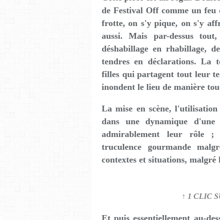
de Festival Off comme un feu d
frotte, on s'y pique, on s'y aff
aussi. Mais par-dessus tout
déshabillage en rhabillage, de
tendres en déclarations. La te
filles qui partagent tout leur t
inondent le lieu de manière to
La mise en scène, l'utilisatio
dans une dynamique d'une fl
admirablement leur rôle ; c
truculence gourmande malgré
contextes et situations, malgré 
↑ 1 CLIC 
Et puis essentiellement au-des