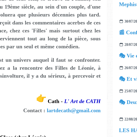
Mephist
du 19ème siècle, au sein d'un couple, d'une
évoluera que plusieurs décennies plus tard.
30/07/2
rçoit dans les commentaires acerbes de ces
ce, chez ces 'Filles' mais surtout chez les
rviennent tout au long de la pièce, sous
28/07/2
ées par un seul et même comédien.
🎭 Vie 
st un univers auquel il faut se confronter.
llez a la rencontre des Filles de Léonie, à
26/07/2
ésinvolture, il y a du sérieux, à percevoir et
🎭 Et v
25/07/2
Cath -
L' Art de CATH
🎭 Deux
Contact :
lartdecath@gmail.com
22/08/2