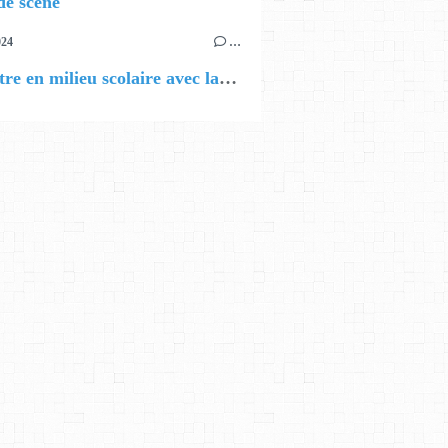
de scène
024
…
Le théâtre en milieu scolaire avec la Compagnie du Nouveau Monde, 'passeur de culture'