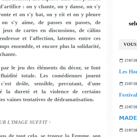
'artifice : on y chante, on y danse, on s'y
ronte et on s'y bat, on y rit et on y pleure
, on s'y aime, de passes en passes, de
se
 jeux de cartes en discussions, de câlins
ndresse et l'affection, latentes entre ces
VOUS 
emps ensemble, et encore plus la solidarité,
uchante.
27/07/2
n par le jeu des éléments du décor, se font
Les Ho
uidité totale. Les comédiennes jouent
'est drôle, sensible, percutant, d'une
25/07/2
 la dureté et la violence de certains
Festiva
les vaines tentatives de dédramatisation.
22/07/2
SUR L'IMAGE SUFFIT ↑
21/07/2
sus de tout cela, se trouve la Femme, son