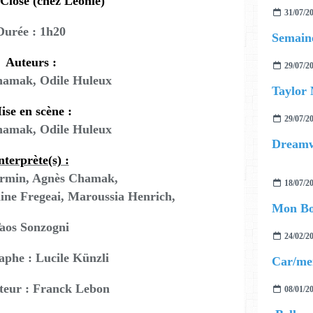
Close (chez Léonie)
31/07/2
Durée : 1h20
Semaine
Auteurs :
29/07/2
amak, Odile Huleux
Taylor 
ise en scène :
29/07/2
amak, Odile Huleux
Dream
nterprète(s) :
rmin, Agnès Chamak,
18/07/2
ine Fregeai, Maroussia Henrich,
Mon B
aos Sonzogni
24/02/2
phe : Lucile Künzli
Car/me
teur : Franck Lebon
08/01/2