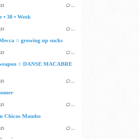
023
…
 • 30 • Week
023
…
Mecca ○ growing up sucks
023
…
weapon ○ DANSE MACABRE
025
…
oomer
025
…
n Chicos Mambo
025
…