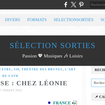
DIVERS
FORMATS
SELECTIONSORTIES
S
SÉLECTION SORTIES
Passion 💖 Musiques 🎶 Loisirs
,
,
,
ÉÂTRE
330
THÉÂTRE DES BRUNES
L'ART
RECH
DE CATH
SE : CHEZ LÉONIE
27 JUILLET 2023
📌 C
FRANCE
•