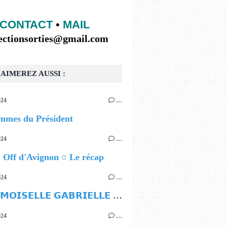
CONTACT
•
MAIL
lectionsorties@gmail.com
AIMEREZ AUSSI :
024
…
mmes du Président
024
…
l Off d'Avignon ○ Le récap
024
…
𝗠𝗔𝗗𝗘𝗠𝗢𝗜𝗦𝗘𝗟𝗟𝗘 𝗚𝗔𝗕𝗥𝗜𝗘𝗟𝗟𝗘 𝗖𝗛𝗔𝗡𝗘𝗟
024
…