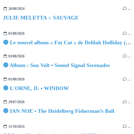
26/08/2024
…
JULIE MELETTA ○ SAUVAGE
05/08/2026
…
🔵 Le nouvel album « Fat Cat » de Delilah Holliday (sortie le 30 Octobre 2026)
03/08/2026
…
🔵 Album : Son Volt • Sound Signal Serenades
01/08/2026
…
🔵 L'ORNE, II. • WINDOW
29/07/2026
…
🔵 IAN NOE • The Heidelberg Fisherman’s Ball
11/10/2024
…