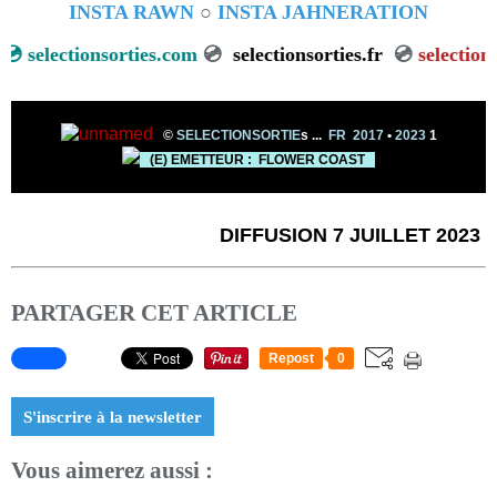
INSTA RAWN
○
INSTA JAHNERATION
💿
selectionsorties.com
💿
selectionsorties.fr
💿
selectionso
©
SELECTIONSORTIE
s ...
FR 2017
•
2023
1
(E) EMETTEUR : FLOWER COAST
DIFFUSION 7 JUILLET 2023
PARTAGER CET ARTICLE
Repost
0
S'inscrire à la newsletter
Vous aimerez aussi :