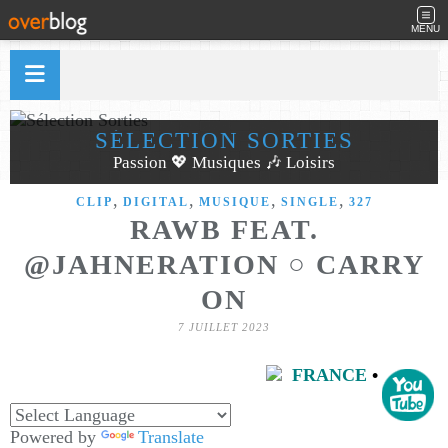
MENU
SÉLECTION SORTIES
Passion 💖 Musiques 🎶 Loisirs
,
,
,
,
CLIP
DIGITAL
MUSIQUE
SINGLE
327
RAWB FEAT.
@JAHNERATION ○ CARRY
ON
7 JUILLET 2023
FRANCE
•
Powered by
Translate