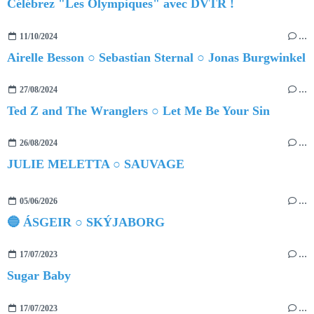
Célébrez "Les Olympiques" avec DVTR !
11/10/2024
…
Airelle Besson ○ Sebastian Sternal ○ Jonas Burgwinkel
27/08/2024
…
Ted Z and The Wranglers ○ Let Me Be Your Sin
26/08/2024
…
JULIE MELETTA ○ SAUVAGE
05/06/2026
…
🔵 ÁSGEIR ○ SKÝJABORG
17/07/2023
…
Sugar Baby
17/07/2023
…