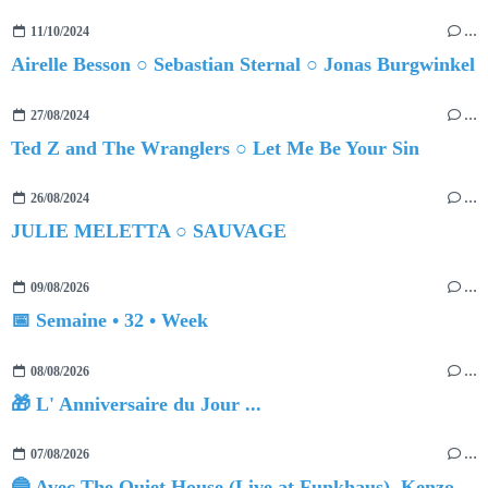
11/10/2024
…
Airelle Besson ○ Sebastian Sternal ○ Jonas Burgwinkel
27/08/2024
…
Ted Z and The Wranglers ○ Let Me Be Your Sin
26/08/2024
…
JULIE MELETTA ○ SAUVAGE
09/08/2026
…
📅 Semaine • 32 • Week
08/08/2026
…
🎁 L' Anniversaire du Jour ...
07/08/2026
…
🔵 Avec The Quiet House (Live at Funkhaus), Kenzo Zurzolo livre une performance aussi intense qu'envoûtante.