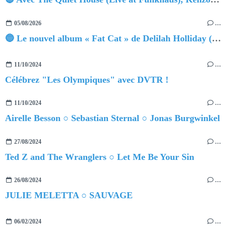
05/08/2026
…
🔵 Le nouvel album « Fat Cat » de Delilah Holliday (sortie le 30 Octobre 2026)
11/10/2024
…
Célébrez "Les Olympiques" avec DVTR !
11/10/2024
…
Airelle Besson ○ Sebastian Sternal ○ Jonas Burgwinkel
27/08/2024
…
Ted Z and The Wranglers ○ Let Me Be Your Sin
26/08/2024
…
JULIE MELETTA ○ SAUVAGE
06/02/2024
…