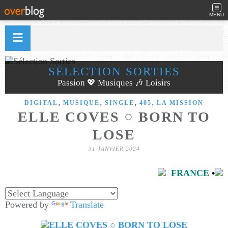
MENU
SÉLECTION SORTIES
Passion 💖 Musiques 🎶 Loisirs
,
,
,
,
DIGITAL
MUSIQUE
SINGLE
405
LA MISSION
ELLE COVES ○ BORN TO
LOSE
31 JANVIER 2024
FRANCE
•
Powered by
Translate