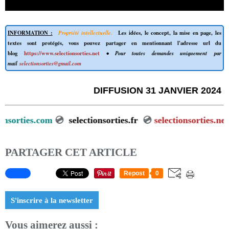
INFORMATION :
Propriété intellectuelle.
Les idées, le concept, la mise en page, les
textes sont protégés, vous pouvez partager en mentionnant l'adresse url du
blog
https://www.selectionsorties.net
• Pour toutes demandes uniquement par
mail
selectionsorties@gmail.com
DIFFUSION 31 JANVIER 2024
lectionsorties.com
💿
selectionsorties.fr
💿
selectionsortie
PARTAGER CET ARTICLE
Repost
0
S'inscrire à la newsletter
Vous aimerez aussi :