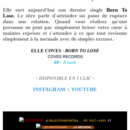
Elle sort aujourd'hui son dernier single
Born To
Lose.
Le titre parle d'atteindre un point de rupture
dans une relation. Quand vous réalisez qu'une
personne ne peut pas simplement briser votre cœur à
maintes reprises et s'attendre à ce que tout revienne
simplement à la normale avec de simples excuses.
ELLE COVES
- BORN TO LOSE
COVES RECORDS
EP
- À venir
↑ DISPONIBLE EN 1 CLIC ↑
INSTAGRAM
○
YOUTUBE
©
SELECTIONSORTIE
s
...
FR 2017
•
2024
17
(P) PARTENAIRE :
LA MISSION