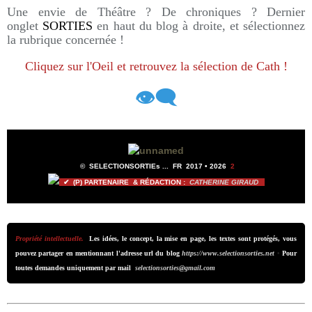
Une envie de Théâtre ? De chroniques ? Dernier
onglet
SORTIES
en haut du blog à droite, et sélectionnez
la rubrique concernée !
Cliquez sur l'Oeil et retrouvez la sélection de Cath !
👁️‍🗨️
©
SELECTIONSORTIEs ...
FR 2017 •
2026
2
✔ (P) PARTENAIRE & RÉDACTION :
CATHERINE GIRAUD
Propriété intellectuelle.
Les idées, le concept, la mise en page, les textes sont protégés, vous
pouvez partager en mentionnant l'adresse url du blog
https://www.selectionsorties.net
•
Pour
toutes demandes uniquement par mail
selectionsorties@gmail.com