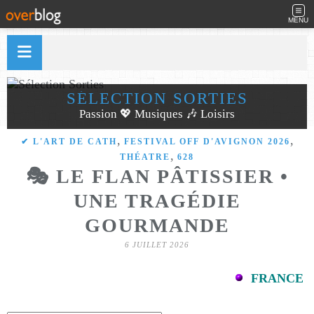
MENU
SÉLECTION SORTIES
Passion 💖 Musiques 🎶 Loisirs
,
,
✔ L'ART DE CATH
FESTIVAL OFF D'AVIGNON 2026
,
THÉATRE
628
🎭 LE FLAN PÂTISSIER •
UNE TRAGÉDIE
GOURMANDE
6 JUILLET 2026
FRANCE