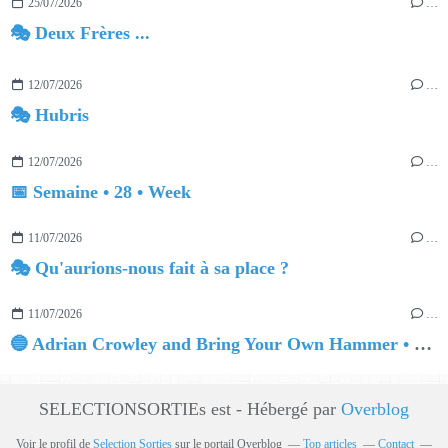
25/07/2026
…
🎭 Deux Frères ...
12/07/2026
…
🎭 Hubris
12/07/2026
…
📅 Semaine • 28 • Week
11/07/2026
…
🎭 Qu'aurions-nous fait à sa place ?
11/07/2026
…
🔵 Adrian Crowley and Bring Your Own Hammer • Quinn The Adventurer
SELECTIONSORTIEs est - Hébergé par
Overblog
Voir le profil de
Selection Sorties
sur le portail Overblog
Top articles
Contact