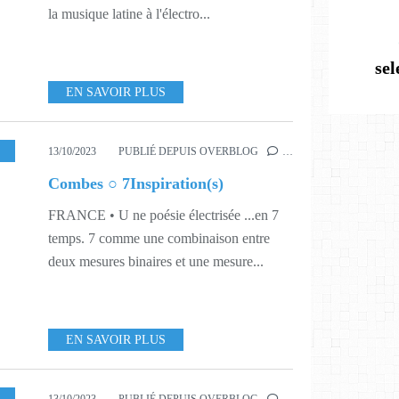
la musique latine à l'électro...
se
EN SAVOIR PLUS
1
,
AUTOPROMOTION
13/10/2023
PUBLIÉ DEPUIS OVERBLOG
…
Combes ○ 7Inspiration(s)
FRANCE • U ne poésie électrisée ...en 7
temps. 7 comme une combinaison entre
deux mesures binaires et une mesure...
EN SAVOIR PLUS
,
WORLD
,
341
,
MORA MAY AGENCY