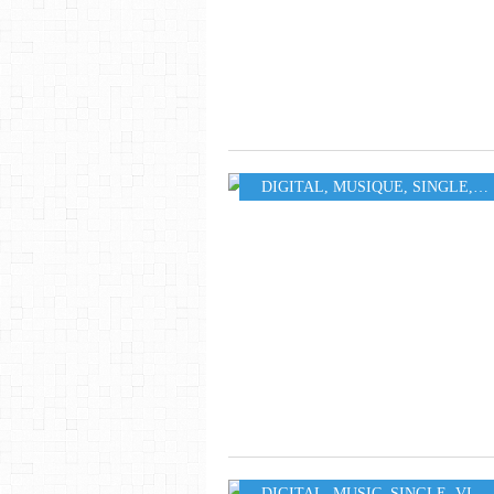
DIGITAL
,
MUSIQUE
,
SINGLE
,
34
DIGITAL
,
MUSIC
,
SINGLE
,
VIDEO