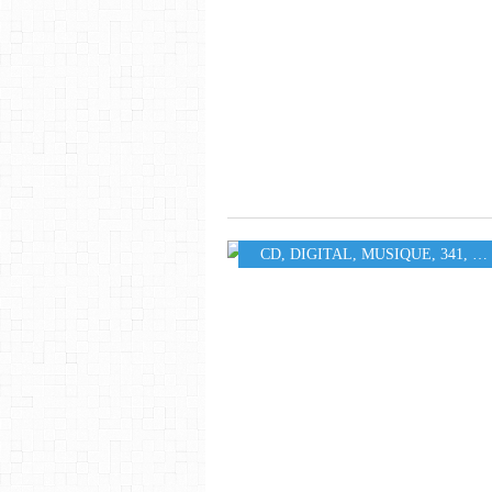
CD
,
DIGITAL
,
MUSIQUE
,
341
,
H