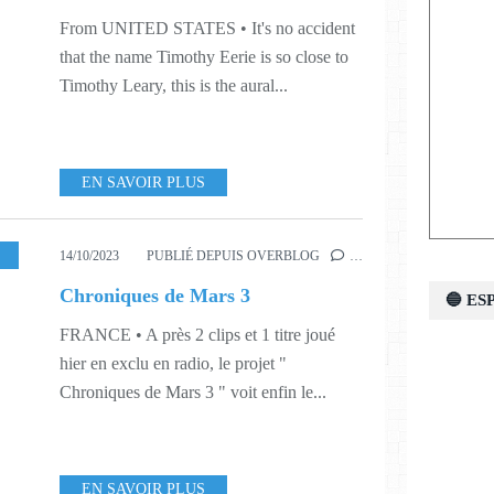
From UNITED STATES • It's no accident
that the name Timothy Eerie is so close to
Timothy Leary, this is the aural...
EN SAVOIR PLUS
ELLOHIGH COMM
14/10/2023
PUBLIÉ DEPUIS OVERBLOG
…
Chroniques de Mars 3
🔵 E
FRANCE • A près 2 clips et 1 titre joué
hier en exclu en radio, le projet "
Chroniques de Mars 3 " voit enfin le...
EN SAVOIR PLUS