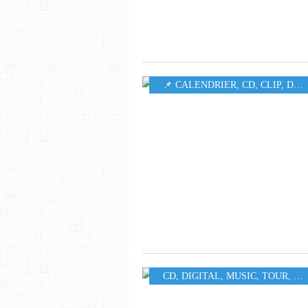
📌 CALENDRIER
,
CD
,
CLIP
,
DIGITAL
CD
,
DIGITAL
,
MUSIC
,
TOUR
,
VI