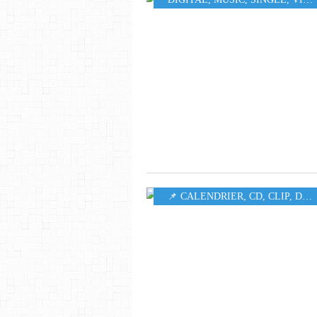
📌 CALENDRIER
,
CD
,
CLIP
,
DIGITAL