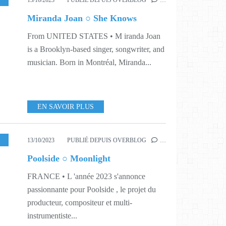
13/10/2023
PUBLIÉ DEPUIS OVERBLOG
…
Miranda Joan ○ She Knows
From UNITED STATES • M iranda Joan
is a Brooklyn-based singer, songwriter, and
musician. Born in Montréal, Miranda...
EN SAVOIR PLUS
,
MUSIQUE
,
341
,
342
,
LA MISSION
13/10/2023
PUBLIÉ DEPUIS OVERBLOG
…
Poolside ○ Moonlight
FRANCE • L 'année 2023 s'annonce
passionnante pour Poolside , le projet du
producteur, compositeur et multi-
instrumentiste...