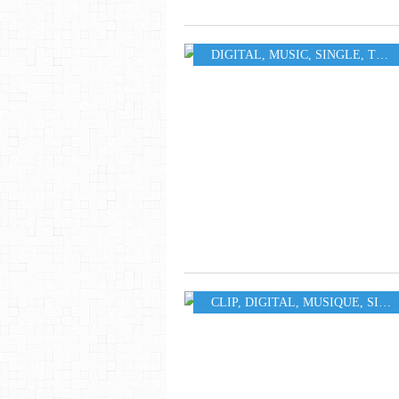
DIGITAL
,
MUSIC
,
SINGLE
,
TOUR
CLIP
,
DIGITAL
,
MUSIQUE
,
SINGLE