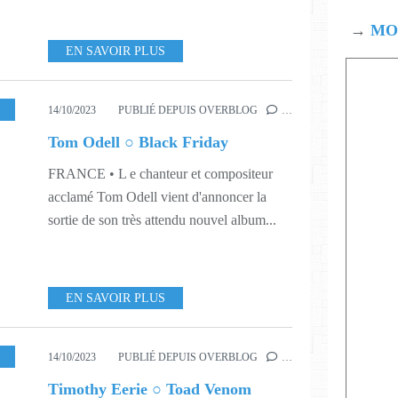
→
MOD
EN SAVOIR PLUS
,
MUSIQUE
,
SINGLES
,
341
,
404
,
LA MISSION
14/10/2023
PUBLIÉ DEPUIS OVERBLOG
…
Tom Odell ○ Black Friday
FRANCE • L e chanteur et compositeur
acclamé Tom Odell vient d'annoncer la
sortie de son très attendu nouvel album...
EN SAVOIR PLUS
DEO
,
WORLD
,
341
,
MORA MAY AGENCY
14/10/2023
PUBLIÉ DEPUIS OVERBLOG
…
Timothy Eerie ○ Toad Venom