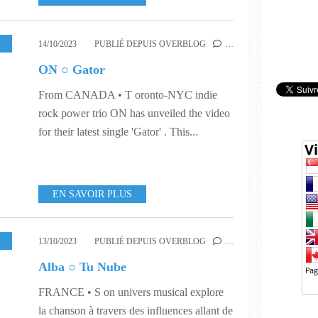
,
VIDEO
,
WORLD
,
341
,
SHAMELESS PROMOTION PR
14/10/2023
PUBLIÉ DEPUIS OVERBLOG
…
ON ○ Gator
From CANADA • T oronto-NYC indie
rock power trio ON has unveiled the video
for their latest single 'Gator' . This...
EN SAVOIR PLUS
,
341
,
SOUND&VISION
13/10/2023
PUBLIÉ DEPUIS OVERBLOG
…
Alba ○ Tu Nube
FRANCE • S on univers musical explore
la chanson à travers des influences allant de