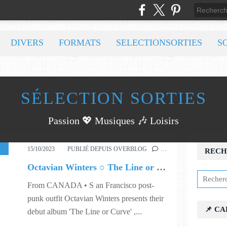
DIVERS
FORMATS
SELECTIONSORTIES
S
SÉLECTION SORTIES
Passion 💖 Musiques 🎶 Loisirs
ORLD
,
341
,
SHAMELESS PROMOTION PR
15/10/2023
PUBLIÉ DEPUIS OVERBLOG
…
RECH
Octavian Winters ○ The Line or Curve
From CANADA • S an Francisco post-
punk outfit Octavian Winters presents their
📌 C
debut album 'The Line or Curve' ,...