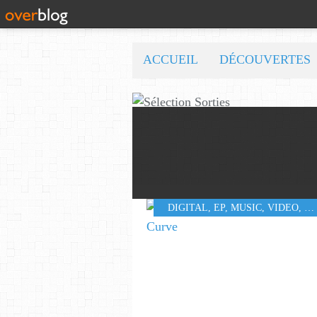
ACCUEIL
DÉCOUVERTES
DIGITAL
,
EP
,
MUSIC
,
VIDEO
,
W