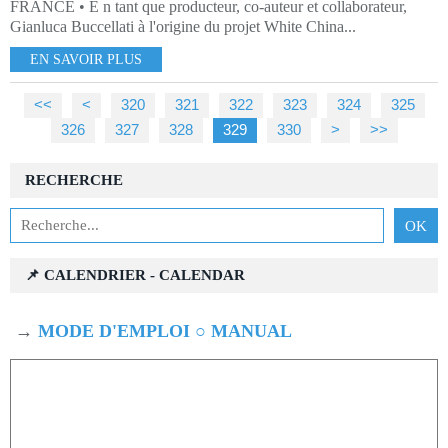
FRANCE • E n tant que producteur, co-auteur et collaborateur,
Gianluca Buccellati à l'origine du projet White China...
EN SAVOIR PLUS
<<
<
300
310
320
321
322
323
324
325
326
327
328
329
330
340
350
360
370
380
390
400
500
600
700
800
900
1000
>
>>
RECHERCHE
📌 CALENDRIER - CALENDAR
→
MODE D'EMPLOI ○ MANUAL