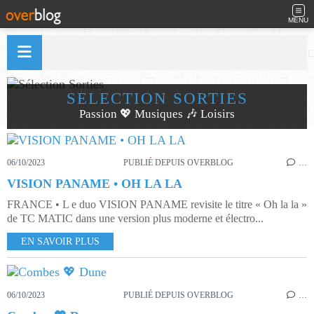
MENU
SÉLECTION SORTIES
Passion 💖 Musiques 🎶 Loisirs
06/10/2023
PUBLIÉ DEPUIS OVERBLOG
…
VISION PANAME • OH LA LA
FRANCE • L e duo VISION PANAME revisite le titre « Oh la la »
de TC MATIC dans une version plus moderne et électro...
EN SAVOIR PLUS
06/10/2023
PUBLIÉ DEPUIS OVERBLOG
…