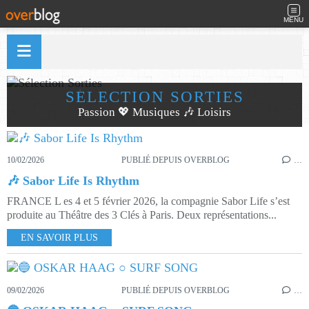
MENU
SÉLECTION SORTIES
Passion 💖 Musiques 🎶 Loisirs
10/02/2026
PUBLIÉ DEPUIS OVERBLOG
…
🎶 Sabor Life Is Rhythm
FRANCE L es 4 et 5 février 2026, la compagnie Sabor Life s’est
produite au Théâtre des 3 Clés à Paris. Deux représentations...
EN SAVOIR PLUS
09/02/2026
PUBLIÉ DEPUIS OVERBLOG
…