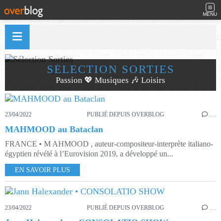
MENU
SÉLECTION SORTIES
Passion 💖 Musiques 🎶 Loisirs
23/04/2022
PUBLIÉ DEPUIS OVERBLOG
…
MAHMOOD au Bataclan
FRANCE • M AHMOOD , auteur-compositeur-interprète italiano-
égyptien révélé à l’Eurovision 2019, a développé un...
EN SAVOIR PLUS
23/04/2022
PUBLIÉ DEPUIS OVERBLOG
…