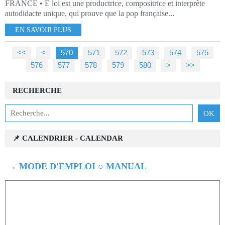
FRANCE • E loi est une productrice, compositrice et interprète
autodidacte unique, qui prouve que la pop française...
EN SAVOIR PLUS
<<
<
500
510
520
530
540
550
560
570
571
572
573
574
575
576
577
578
579
580
590
600
700
800
900
1000
>
>>
RECHERCHE
📌 CALENDRIER - CALENDAR
→
MODE D'EMPLOI ○ MANUAL