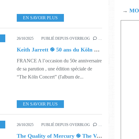
→
MOD
EN SAVOIR PLUS
SIQUE
,
544
,
550
26/10/2025
PUBLIÉ DEPUIS OVERBLOG
…
Keith Jarrett ֎ 50 ans du Köln Concert
FRANCE A l’occasion du 50e anniversaire
de sa parution , une édition spéciale de
“The Köln Concert” (l'album de...
EN SAVOIR PLUS
,
MUSIQUE
,
543
26/10/2025
PUBLIÉ DEPUIS OVERBLOG
…
The Quality of Mercury ֎ The Voyager