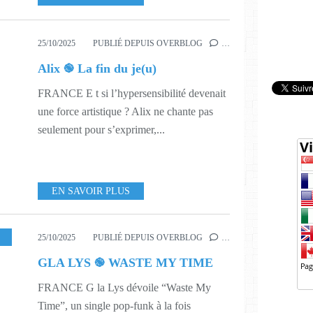
25/10/2025
PUBLIÉ DEPUIS OVERBLOG
…
Alix ֎ La fin du je(u)
FRANCE E t si l’hypersensibilité devenait
une force artistique ? Alix ne chante pas
seulement pour s’exprimer,...
EN SAVOIR PLUS
,
MUSIQUE
,
543
25/10/2025
PUBLIÉ DEPUIS OVERBLOG
…
GLA LYS ֎ WASTE MY TIME
FRANCE G la Lys dévoile “Waste My
Time”, un single pop-funk à la fois