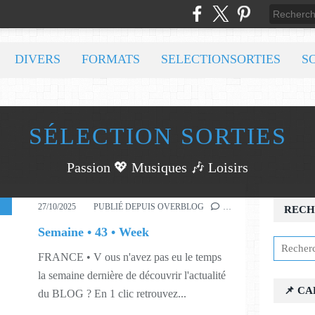
DIVERS
FORMATS
SELECTIONSORTIES
S
SÉLECTION SORTIES
Passion 💖 Musiques 🎶 Loisirs
ISIRS
,
MUSIQUES
,
543
27/10/2025
PUBLIÉ DEPUIS OVERBLOG
…
RECH
Semaine • 43 • Week
FRANCE • V ous n'avez pas eu le temps
la semaine dernière de découvrir l'actualité
📌 C
du BLOG ? En 1 clic retrouvez...