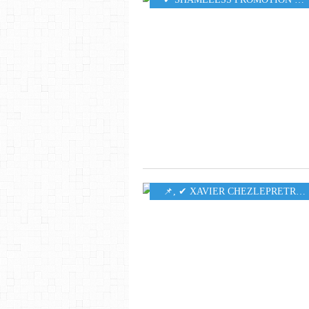
​​​​​​​📌
,
✔ XAVIER CHEZLEPRETRE
,