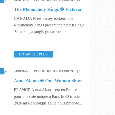
24/10/2025
PUBLIÉ DEPUIS OVERBLOG
…
The Melancholy Kings ֎ Victoria
CANADA N ew Jersey rockers The
Melancholy Kings present their latest single
'Victoria' , a jangly guitar rocker...
EN SAVOIR PLUS
ONE WOMAN SHOW
,
543
,
605
24/10/2025
PUBLIÉ DEPUIS OVERBLOG
…
Anna Akana ֎ One Woman Show
FRANCE A nna Akana sera en France
pour une date unique à Paris le 30 janvier
2026 au République ! Elle nous propose...