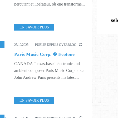
percutant et libérateur, où elle transforme...
se
EN SAVOIR PLUS
,
MUSIC
,
543
25/10/2025
PUBLIÉ DEPUIS OVERBLOG
…
Paris Music Corp. ֎ Ecotone
CANADA T exas-based electronic and
ambient composer Paris Music Corp. a.k.a.
John Andrew Paris presents his latest...
EN SAVOIR PLUS
,
MUSIC
,
543