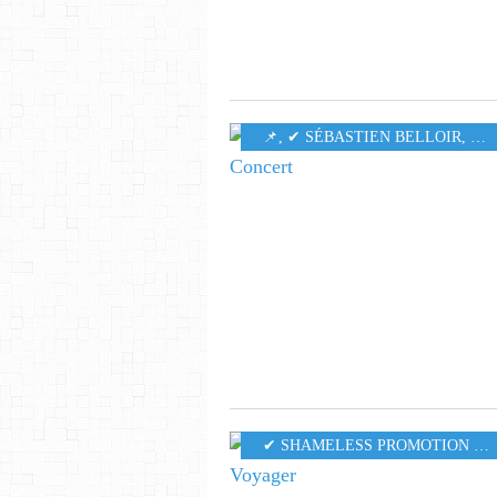
​​​​​​​📌
,
✔ SÉBASTIEN BELLOIR
,
MU
✔ SHAMELESS PROMOTION PR