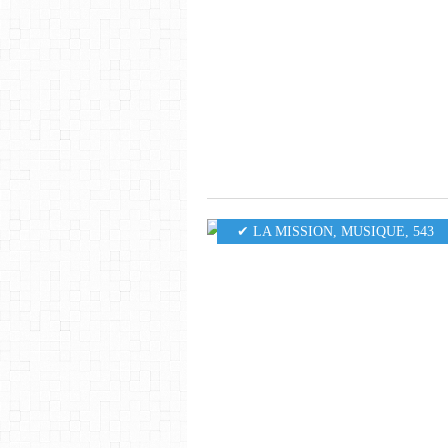
✔ LA MISSION
,
MUSIQUE
,
543