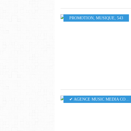
PROMOTION
,
MUSIQUE
,
543
✔ AGENCE MUSIC MEDIA CONSULTING