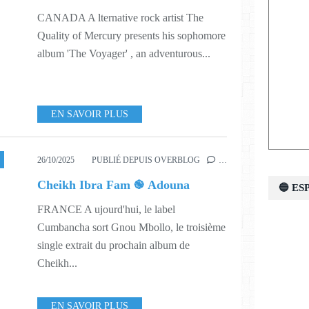
CANADA A lternative rock artist The
Quality of Mercury presents his sophomore
album 'The Voyager' , an adventurous...
EN SAVOIR PLUS
26/10/2025
PUBLIÉ DEPUIS OVERBLOG
…
Cheikh Ibra Fam ֎ Adouna
🔵 E
FRANCE A ujourd'hui, le label
Cumbancha sort Gnou Mbollo, le troisième
single extrait du prochain album de
Cheikh...
EN SAVOIR PLUS