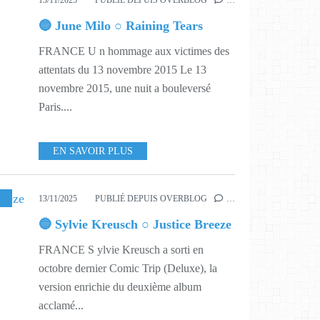
13/11/2025
PUBLIÉ DEPUIS OVERBLOG
…
🔵 June Milo ○ Raining Tears
FRANCE U n hommage aux victimes des
attentats du 13 novembre 2015 Le 13
novembre 2015, une nuit a bouleversé
Paris....
EN SAVOIR PLUS
46
,
548
13/11/2025
PUBLIÉ DEPUIS OVERBLOG
…
🔵 Sylvie Kreusch ○ Justice Breeze
FRANCE S ylvie Kreusch a sorti en
octobre dernier Comic Trip (Deluxe), la
version enrichie du deuxième album
acclamé...