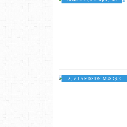
​​​​​​​📌
,
✔ LA MISSION
,
MUSIQUE
,
5