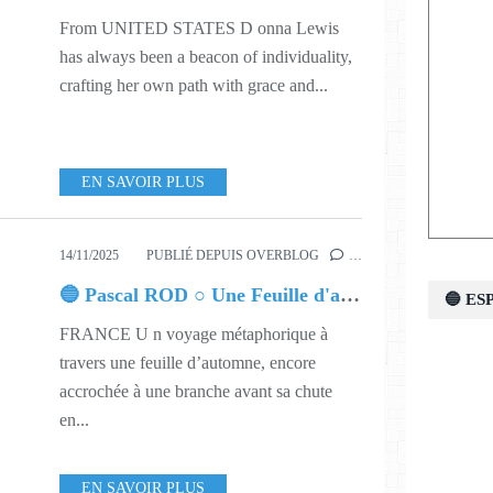
From UNITED STATES D onna Lewis
has always been a beacon of individuality,
crafting her own path with grace and...
EN SAVOIR PLUS
14/11/2025
PUBLIÉ DEPUIS OVERBLOG
…
🔵 Pascal ROD ○ Une Feuille d'automne
🔵 E
FRANCE U n voyage métaphorique à
travers une feuille d’automne, encore
accrochée à une branche avant sa chute
en...
EN SAVOIR PLUS