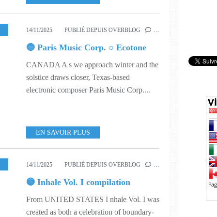
,
MUSIC
,
546
14/11/2025
PUBLIÉ DEPUIS OVERBLOG
…
🔵 Paris Music Corp. ○ Ecotone
CANADA A s we approach winter and the
solstice draws closer, Texas-based
electronic composer Paris Music Corp....
EN SAVOIR PLUS
SIC
,
547
14/11/2025
PUBLIÉ DEPUIS OVERBLOG
…
🔵 Inhale Vol. I compilation
From UNITED STATES I nhale Vol. I was
created as both a celebration of boundary-