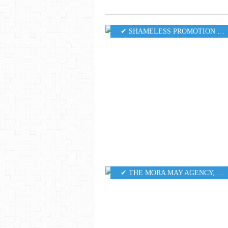
✔ SHAMELESS PROMOTION PR
✔ THE MORA MAY AGENCY
,
MU