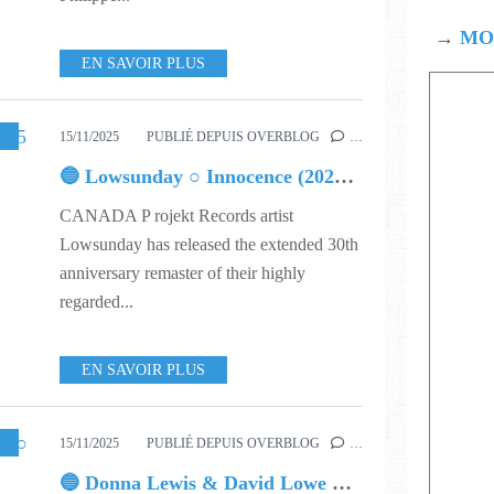
→
MOD
EN SAVOIR PLUS
,
MUSIC
,
546
15/11/2025
PUBLIÉ DEPUIS OVERBLOG
…
🔵 Lowsunday ○ Innocence (2025 electro mix)
CANADA P rojekt Records artist
Lowsunday has released the extended 30th
anniversary remaster of their highly
regarded...
EN SAVOIR PLUS
SIC
,
546
15/11/2025
PUBLIÉ DEPUIS OVERBLOG
…
🔵 Donna Lewis & David Lowe ○ COMING HOME