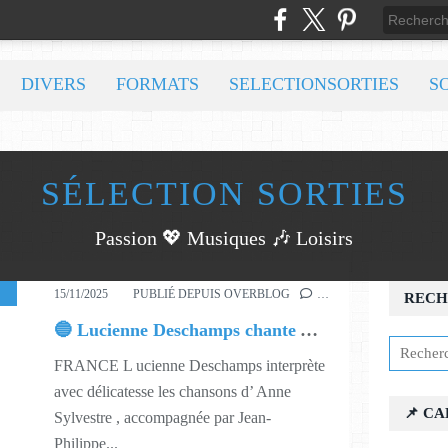
DIVERS
FORMATS
SELECTIONSORTIES
S
SÉLECTION SORTIES
Passion 💖 Musiques 🎶 Loisirs
,
546
15/11/2025
PUBLIÉ DEPUIS OVERBLOG
…
RECH
🔵 Lucienne Deschamps chante Anne Sylvestre
FRANCE L ucienne Deschamps interprète
avec délicatesse les chansons d’ Anne
📌 C
Sylvestre , accompagnée par Jean-
Philippe...