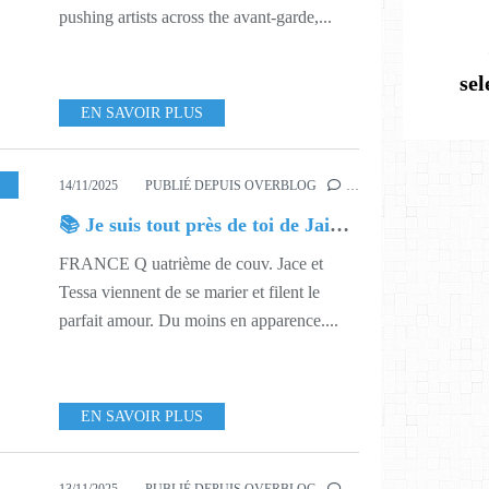
pushing artists across the avant-garde,...
se
EN SAVOIR PLUS
IVRE
,
546
14/11/2025
PUBLIÉ DEPUIS OVERBLOG
…
📚 Je suis tout près de toi de Jaimes Lynn Hendricks
FRANCE Q uatrième de couv. Jace et
Tessa viennent de se marier et filent le
parfait amour. Du moins en apparence....
EN SAVOIR PLUS