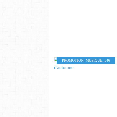
PROMOTION
,
MUSIQUE
,
546