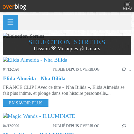
MENU
SÉLECTION SORTIES
Passion 💖 Musiques 🎶 Loisirs
04/12/2020
PUBLIÉ DEPUIS OVERBLOG
…
Elida Almeida - Nha Bilida
FRANCE CLIP I Avec ce titre « Nha Bilida », Elida Almeida se
fait plus intime, et plonge dans son histoire personnelle,...
EN SAVOIR PLUS
04/12/2020
PUBLIÉ DEPUIS OVERBLOG
…