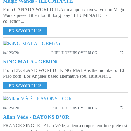
Magic Wands - ILLUMINATE
From CANADA WORLD I LA dreampop / lovewave duo Magic
Wands present their fourth long-play 'ILLUMINATE' - a
collection...
EN SAVOIR PLUS
04/12/2020
PUBLIÉ DEPUIS OVERBLOG
…
KiNG MALA - GEMiNi
From ENGLAND WORLD I KiNG MALA is the moniker of El
Paso born, Los Angeles based alternative soul artist Areli...
EN SAVOIR PLUS
04/12/2020
PUBLIÉ DEPUIS OVERBLOG
…
Allan Védé - RAYONS D’OR
FRANCE SINGLE I Allan Védé, auteur-compositeur interprète est