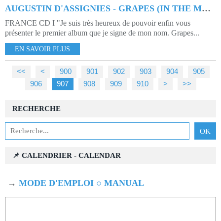
AUGUSTIN D'ASSIGNIES - GRAPES (IN THE MAKING)
FRANCE CD I "Je suis très heureux de pouvoir enfin vous
présenter le premier album que je signe de mon nom. Grapes...
EN SAVOIR PLUS
<<
<
900
901
902
903
904
905
906
907
908
909
910
920
930
940
950
960
970
980
990
1000
>
>>
RECHERCHE
📌 CALENDRIER - CALENDAR
→
MODE D'EMPLOI ○ MANUAL