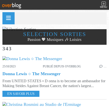
MENU
SÉLECTION SORTIES
Passion 💖 Musiques 🎶 Loisirs
343
25/10/2023
PUBLIÉ DEPUIS OVERBLOG
…
Donna Lewis ○ The Messenger
From UNITED STATES • D onna is to become an ambassador for
Making Strides Against Breast Cancer, the nation's largest...
EN SAVOIR PLUS