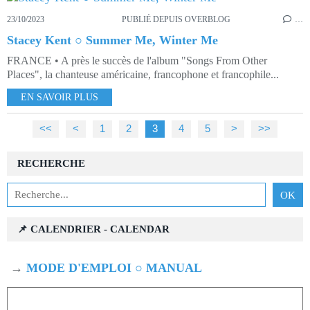
23/10/2023
PUBLIÉ DEPUIS OVERBLOG
…
Stacey Kent ○ Summer Me, Winter Me
FRANCE • A près le succès de l'album "Songs From Other
Places", la chanteuse américaine, francophone et francophile...
EN SAVOIR PLUS
<<
<
1
2
3
4
5
>
>>
RECHERCHE
📌 CALENDRIER - CALENDAR
→
MODE D'EMPLOI ○ MANUAL