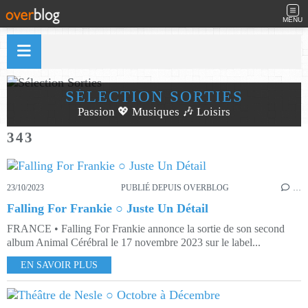
MENU
SÉLECTION SORTIES
Passion 💖 Musiques 🎶 Loisirs
343
23/10/2023
PUBLIÉ DEPUIS OVERBLOG
…
Falling For Frankie ○ Juste Un Détail
FRANCE • Falling For Frankie annonce la sortie de son second
album Animal Cérébral le 17 novembre 2023 sur le label...
EN SAVOIR PLUS