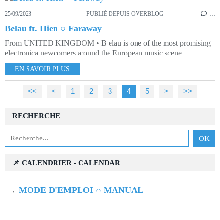
25/09/2023
PUBLIÉ DEPUIS OVERBLOG
…
Belau ft. Hien ○ Faraway
From UNITED KINGDOM • B elau is one of the most promising
electronica newcomers around the European music scene....
EN SAVOIR PLUS
<<
<
1
2
3
4
5
>
>>
RECHERCHE
📌 CALENDRIER - CALENDAR
→
MODE D'EMPLOI ○ MANUAL