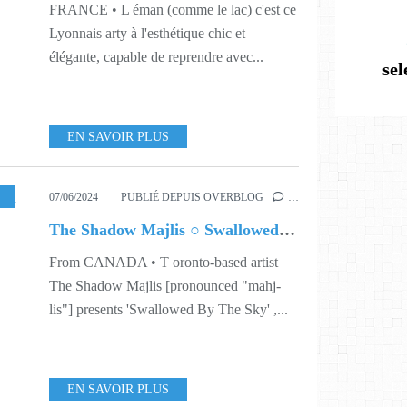
FRANCE • L éman (comme le lac) c'est ce
Lyonnais arty à l'esthétique chic et
élégante, capable de reprendre avec...
se
EN SAVOIR PLUS
ORLD
,
423
,
SHAMELESS PROMOTION PR
07/06/2024
PUBLIÉ DEPUIS OVERBLOG
…
The Shadow Majlis ○ Swallowed By The Sky
From CANADA • T oronto-based artist
The Shadow Majlis [pronounced "mahj-
lis"] presents 'Swallowed By The Sky' ,...
EN SAVOIR PLUS