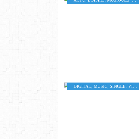
ACTU
,
LOISIRS
,
MUSIQUES
,
423
DIGITAL
,
MUSIC
,
SINGLE
,
VIDEO