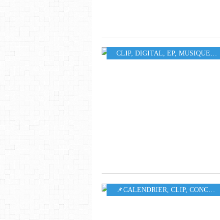
CLIP
,
DIGITAL
,
EP
,
MUSIQUE
,
4
​​​​​​​📌CALENDRIER
,
CLIP
,
CONCERT