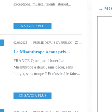
exceptional musical talents, storied...
→
MOD
EN SAVOIR PLUS
,
THEATRE
,
423
02/06/2025
PUBLIÉ DEPUIS OVERBLOG
…
Le Misanthrope à tout prix...
FRANCE Q uel pari ! Jouer Le
Misanthrope à deux , sans décor, sans
budget, sans troupe ? Et réussir à le faire...
EN SAVOIR PLUS