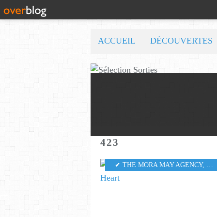
ACCUEIL
DÉCOUVERTES
423
✔ THE MORA MAY AGENCY
,
MU