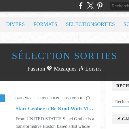
DIVERS
FORMATS
SELECTIONSORTIES
S
SÉLECTION SORTIES
Passion 💖 Musiques 🎶 Loisirs
RECH
SIC
,
423
06/06/2025
PUBLIÉ DEPUIS OVERBLOG
…
Staci Gruber ○ Be Kind With My Heart
From UNITED STATES S taci Gruber is a
📌 C
transformative Boston-based artist whose