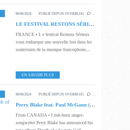
,
MUSIQUE
,
423
,
428
,
LA MISSION
06/06/2024
PUBLIÉ DEPUIS OVERBLOG
…
LE FESTIVAL RESTONS SÉRIEUX
FRANCE • L e festival Restons Sérieux
vous embarque une nouvelle fois dans les
souterrains de la musique francophone,...
EN SAVOIR PLUS
USIC
,
SINGLE
,
WORLD
,
423
,
425
,
SHAMELESS PROMOTION PR
06/06/2024
PUBLIÉ DEPUIS OVERBLOG
…
Perry Blake feat. Paul McGann (Dr. Who, Withnail and I) ○ Death of a Society Girl
From CANADA • I rish-born singer-
songwriter Perry Blake has announced his