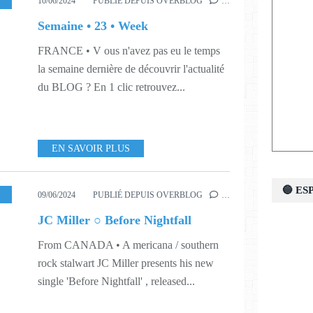
10/06/2024
PUBLIÉ DEPUIS OVERBLOG
…
Semaine • 23 • Week
FRANCE • V ous n'avez pas eu le temps
la semaine dernière de découvrir l'actualité
du BLOG ? En 1 clic retrouvez...
EN SAVOIR PLUS
🔵 E
,
WORLD
,
423
,
SHAMELESS PROMOTION PR
09/06/2024
PUBLIÉ DEPUIS OVERBLOG
…
JC Miller ○ Before Nightfall
From CANADA • A mericana / southern
rock stalwart JC Miller presents his new
single 'Before Nightfall' , released...