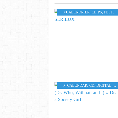
​​​​​​​📌CALENDRIER
,
CLIPS
,
FESTIVAL
📌 CALENDAR
,
CD
,
DIGITAL
,
M