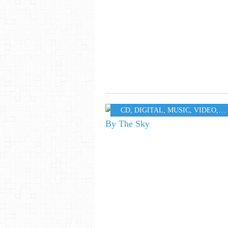
CD
,
DIGITAL
,
MUSIC
,
VIDEO
,
W