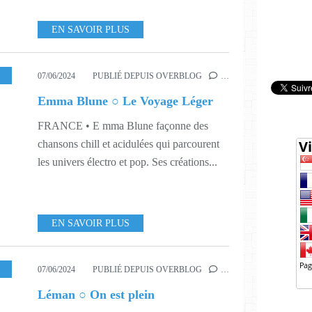
EN SAVOIR PLUS
23
,
SOUND&VISION
07/06/2024
PUBLIÉ DEPUIS OVERBLOG
…
Emma Blune ○ Le Voyage Léger
FRANCE • E mma Blune façonne des
chansons chill et acidulées qui parcourent
les univers électro et pop. Ses créations...
EN SAVOIR PLUS
,
DIGITAL
,
EP
,
MUSIQUE
,
423
,
448
,
AGENCE RISE UP
07/06/2024
PUBLIÉ DEPUIS OVERBLOG
…
Léman ○ On est plein