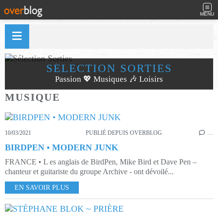
MENU
SÉLECTION SORTIES
Passion 💖 Musiques 🎶 Loisirs
MUSIQUE
10/03/2021
PUBLIÉ DEPUIS OVERBLOG
…
BIRDPEN • MODERN JUNK
FRANCE • L es anglais de BirdPen, Mike Bird et Dave Pen –
chanteur et guitariste du groupe Archive - ont dévoilé...
EN SAVOIR PLUS