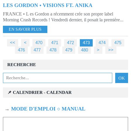
LES GORDON • VISIONS FT. ANIKA
FRANCE • L es Gordon a récemment crée son propre label
Morning Crash Records ! Vendredi dernier, il posait la première...
EN SAVOIR PLUS
<<
<
400
410
420
430
440
450
460
470
471
472
473
474
475
476
477
478
479
480
490
500
>
>>
RECHERCHE
📌 CALENDRIER - CALENDAR
→
MODE D'EMPLOI ○ MANUAL