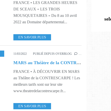
FRANCE • LES GRANDES HEURES
DE SCEAUX « LES TROIS
MOUSQUETAIRES » Du 8 au 10 avril
se
2022 au Domaine départemental...
EN SAVOIR PLUS
S9
,
S10
,
S11
,
S12
,
S13
11/03/2022
PUBLIÉ DEPUIS OVERBLOG
…
MARS au Théâtre de la CONTRESCARPE !
FRANCE • À DÉCOUVRIR EN MARS
au Théâtre de la CONTRESCARPE ! Les
meilleurs tarifs sont sur leur site
www.theatredelacontrescarpe.fr...
EN SAVOIR PLUS