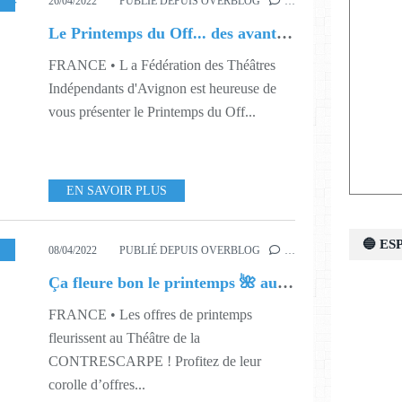
,
S17
,
S18
,
S19
26/04/2022
PUBLIÉ DEPUIS OVERBLOG
…
Le Printemps du Off... des avant-premières du Off !
FRANCE • L a Fédération des Théâtres
Indépendants d'Avignon est heureuse de
vous présenter le Printemps du Off...
EN SAVOIR PLUS
🔵 E
S14
,
S15
,
S16
,
S17
08/04/2022
PUBLIÉ DEPUIS OVERBLOG
…
Ça fleure bon le printemps 🌺 au Théâtre de la Contrescarpe !
FRANCE • Les offres de printemps
fleurissent au Théâtre de la
CONTRESCARPE ! Profitez de leur
corolle d’offres...