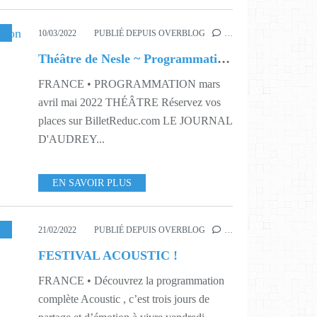
S9
,
S10
,
S11
,
S12
,
S13
,
S14
,
S15
,
S16
,
S17
,
S18
,
S19
,
S20
,
S21
,
S22
10/03/2022
PUBLIÉ DEPUIS OVERBLOG
…
Théâtre de Nesle ~ Programmation mars avril mai
FRANCE • PROGRAMMATION mars
avril mai 2022 THÉÂTRE Réservez vos
places sur BilletReduc.com LE JOURNAL
D'AUDREY...
EN SAVOIR PLUS
SIQUE
,
PROGRAMMATION
,
S8
,
S11
21/02/2022
PUBLIÉ DEPUIS OVERBLOG
…
FESTIVAL ACOUSTIC !
FRANCE • Découvrez la programmation
complète Acoustic , c’est trois jours de