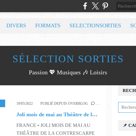
DIVERS
FORMATS
SELECTIONSORTIES
S
SÉLECTION SORTIES
Passion 💖 Musiques 🎶 Loisirs
RECH
S20
,
S21
,
S22
19/05/2022
PUBLIÉ DEPUIS OVERBLOG
…
Joli mois de mai au Théâtre de la CONTRESCARPE !
FRANCE • JOLI MOIS DE MAI AU
📌 C
THÉÂTRE DE LA CONTRESCARPE