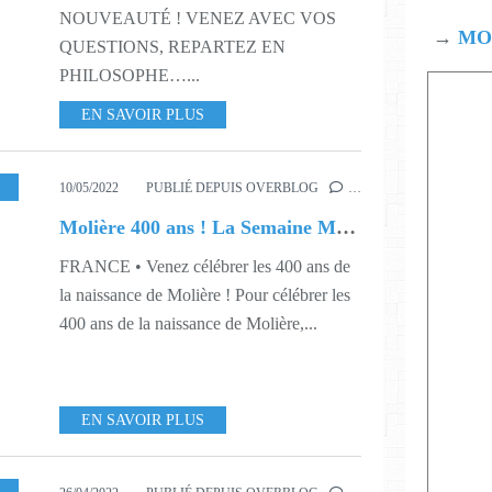
NOUVEAUTÉ ! VENEZ AVEC VOS
→
MOD
QUESTIONS, REPARTEZ EN
PHILOSOPHE…...
EN SAVOIR PLUS
,
THÉÂTRE
,
S17
,
S19
10/05/2022
PUBLIÉ DEPUIS OVERBLOG
…
Molière 400 ans ! La Semaine Molière au Théâtre de Nesle
FRANCE • Venez célébrer les 400 ans de
la naissance de Molière ! Pour célébrer les
400 ans de la naissance de Molière,...
EN SAVOIR PLUS