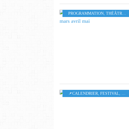
PROGRAMMATION
,
THÉÂTRE
,
📌CALENDRIER
,
FESTIVAL
,
MU