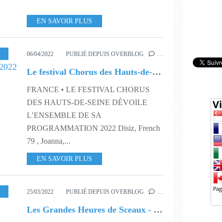
EN SAVOIR PLUS
SIQUE
,
PROGRAMMATION
,
S14
06/04/2022
PUBLIÉ DEPUIS OVERBLOG
…
Le festival Chorus des Hauts-de-Seine dévoile sa programmation 2022
FRANCE • LE FESTIVAL CHORUS
DES HAUTS-DE-SEINE DÉVOILE
L’ENSEMBLE DE SA
PROGRAMMATION 2022 Disiz, French
79 , Joanna,...
EN SAVOIR PLUS
RTIES
,
S12
,
S14
25/03/2022
PUBLIÉ DEPUIS OVERBLOG
…
Les Grandes Heures de Sceaux - 'Les Trois Mousquetaires'