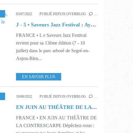
SIQUE
,
PROGRAMMATION
,
S26
,
S27
03/07/2022
PUBLIÉ DEPUIS OVERBLOG
…
J - 5 • Saveurs Jazz Festival : Ayo, Popa Chubby, Richard Bona... et le chef Samuel Albert
FRANCE • L e Saveurs Jazz Festival
revient pour sa 13ème édition (7 - 10
juillet) dans le parc arboré de Segré-en-
Anjou-Bleu...
EN SAVOIR PLUS
S23
,
S24
,
S25
,
S26
10/06/2022
PUBLIÉ DEPUIS OVERBLOG
…
EN JUIN AU THÉÂTRE DE LA CONTRESCARPE
FRANCE • EN JUIN AU THÉÂTRE DE
LA CONTRESCARPE Dépêchez-vous :