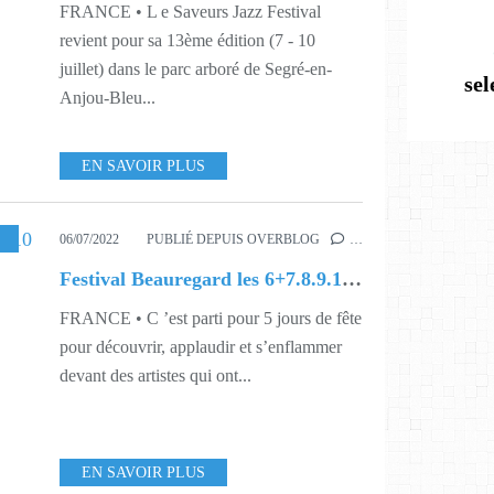
FRANCE • L e Saveurs Jazz Festival
revient pour sa 13ème édition (7 - 10
juillet) dans le parc arboré de Segré-en-
se
Anjou-Bleu...
EN SAVOIR PLUS
SIQUE
,
PROGRAMMATION
,
S9
,
S27
06/07/2022
PUBLIÉ DEPUIS OVERBLOG
…
Festival Beauregard les 6+7.8.9.10 juillet 2022 : la programmation complète !
FRANCE • C ’est parti pour 5 jours de fête
pour découvrir, applaudir et s’enflammer
devant des artistes qui ont...
EN SAVOIR PLUS