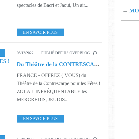
spectacles de Bacri et Jaoui, Un air...
→
MOD
EN SAVOIR PLUS
S49
,
S50
,
S51
,
S52
,
S01
06/12/2022
PUBLIÉ DEPUIS OVERBLOG
…
Du Théâtre de la CONTRESCARPE pour les FÊTES !
FRANCE • OFFREZ (-VOUS) du
Théâtre de la Contrescarpe pour les Fêtes !
ZOLA L'INFRÉQUENTABLE les
MERCREDIS, JEUDIS...
EN SAVOIR PLUS