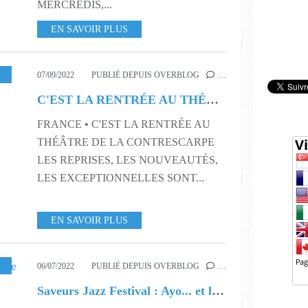
MERCREDIS,...
EN SAVOIR PLUS
36
,
S37
,
S38
,
S39
,
S40
,
S41
,
S42
,
S43
,
S44
07/09/2022
PUBLIÉ DEPUIS OVERBLOG
…
C'EST LA RENTRÉE AU THÉÂTRE DE LA CONTRESCARPE !
FRANCE • C'EST LA RENTRÉE AU
THÉÂTRE DE LA CONTRESCARPE
LES REPRISES, LES NOUVEAUTÉS,
LES EXCEPTIONNELLES SONT...
EN SAVOIR PLUS
S21
,
S27
06/07/2022
PUBLIÉ DEPUIS OVERBLOG
…
Saveurs Jazz Festival : Ayo... et le chef cuisinier Samuel Albert !