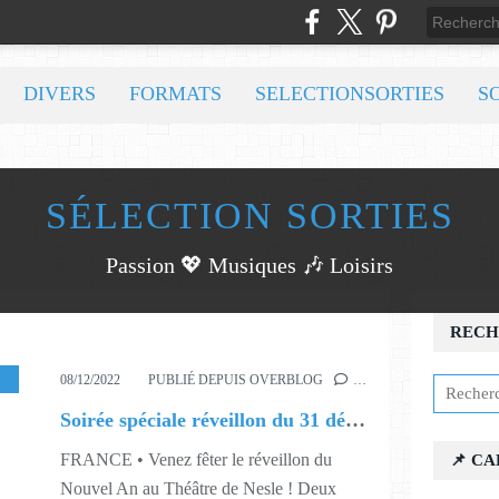
DIVERS
FORMATS
SELECTIONSORTIES
S
SÉLECTION SORTIES
Passion 💖 Musiques 🎶 Loisirs
RECH
49
,
S50
,
S51
,
S52
08/12/2022
PUBLIÉ DEPUIS OVERBLOG
…
Soirée spéciale réveillon du 31 décembre !
FRANCE • Venez fêter le réveillon du
📌 C
Nouvel An au Théâtre de Nesle ! Deux