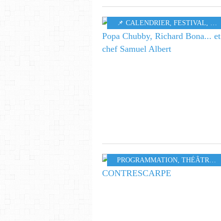
📌 CALENDRIER
,
FESTIVAL
,
MU
PROGRAMMATION
,
THÉÂTRE
,