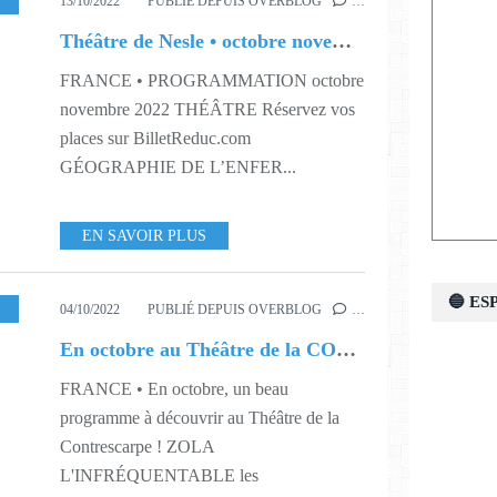
S41
,
S42
,
S43
,
S44
,
S45
,
S46
,
S47
,
S48
13/10/2022
PUBLIÉ DEPUIS OVERBLOG
…
Théâtre de Nesle • octobre novembre 2022
FRANCE • PROGRAMMATION octobre
novembre 2022 THÉÂTRE Réservez vos
places sur BilletReduc.com
GÉOGRAPHIE DE L’ENFER...
EN SAVOIR PLUS
🔵 E
40
,
S41
,
S42
,
S43
,
S44
04/10/2022
PUBLIÉ DEPUIS OVERBLOG
…
En octobre au Théâtre de la CONTRESCARPE !
FRANCE • En octobre, un beau
programme à découvrir au Théâtre de la
Contrescarpe ! ZOLA
L'INFRÉQUENTABLE les