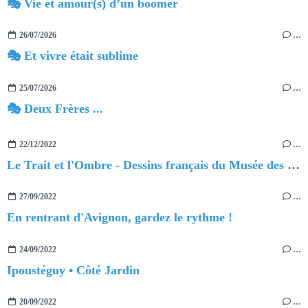
🎭 Vie et amour(s) d’un boomer
26/07/2026
…
🎭 Et vivre était sublime
25/07/2026
…
🎭 Deux Frères ...
22/12/2022
…
Le Trait et l'Ombre - Dessins français du Musée des Beaux-Arts d'Orléans
27/09/2022
…
En rentrant d'Avignon, gardez le rythme !
24/09/2022
…
Ipoustéguy • Côté Jardin
20/09/2022
…