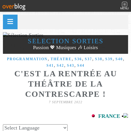
MENU
SÉLECTION SORTIES
Passion 💖 Musiques 🎶 Loisirs
,
,
,
,
,
,
,
PROGRAMMATION
THÉATRE
S36
S37
S38
S39
S40
,
,
,
S41
S42
S43
S44
C'EST LA RENTRÉE AU
THÉÂTRE DE LA
CONTRESCARPE !
7 SEPTEMBRE 2022
FRANCE
•