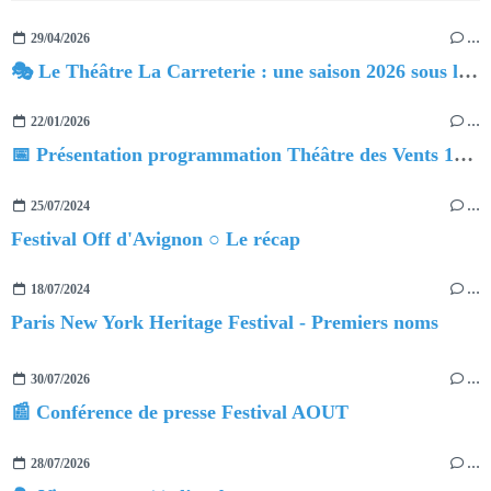
29/04/2026
…
🎭 Le Théâtre La Carreterie : une saison 2026 sous le signe de l'audace et de l'éclectisme
22/01/2026
…
📅 Présentation programmation Théâtre des Vents 1er semestre 2026
25/07/2024
…
Festival Off d'Avignon ○ Le récap
18/07/2024
…
Paris New York Heritage Festival - Premiers noms
30/07/2026
…
📰 Conférence de presse Festival AOUT
28/07/2026
…