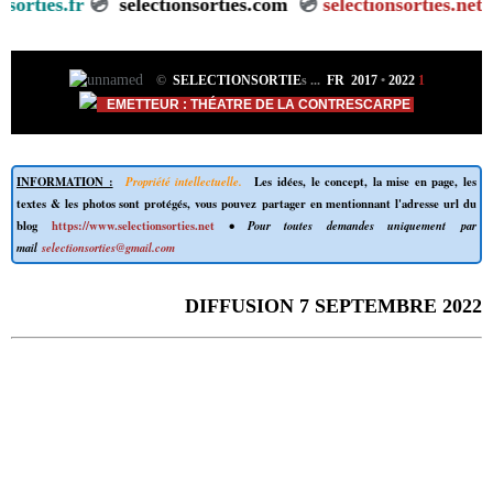
ectionsorties.fr
💿
selectionsorties.com
💿
selectionsortie
©
SELECTIONSORTIE
s
...
FR 2017
•
2022
1
EMETTEUR : THÉATRE DE LA CONTRESCARPE
INFORMATION :
Propriété intellectuelle.
Les idées, le concept, la mise en page, les
textes & les photos sont protégés, vous pouvez partager en mentionnant l'adresse url du
blog
https://www.selectionsorties.net
• Pour toutes demandes uniquement par
mail
selectionsorties@gmail.com
DIFFUSION 7 SEPTEMBRE 2022