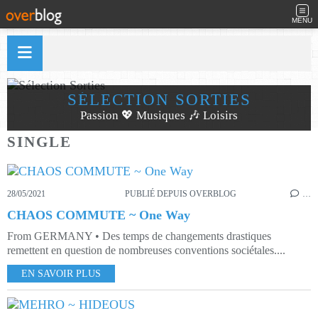
MENU
SÉLECTION SORTIES
Passion 💖 Musiques 🎶 Loisirs
SINGLE
28/05/2021
PUBLIÉ DEPUIS OVERBLOG
…
CHAOS COMMUTE ~ One Way
From GERMANY • Des temps de changements drastiques
remettent en question de nombreuses conventions sociétales....
EN SAVOIR PLUS