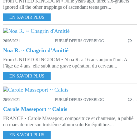
From UNITED KINGDOM • Nine years ago, three six-graders
ignored all the other trappings of ascendant teenagers...
EN SAVOIR PLUS
26/05/2021
PUBLIÉ DEPUIS OVERBLOG
…
Noa R. ~ Chagrin d'Amitié
From UNITED KINGDOM • N oa R. a 16 ans aujourd’hui. A
l’âge de 4 ans, elle subit une grave opération du cerveau...
EN SAVOIR PLUS
26/05/2021
PUBLIÉ DEPUIS OVERBLOG
…
Carole Masseport ~ Calais
FRANCE • Carole Masseport, compositrice et chanteuse, a publié
en mars dernier son troisième album solo En équilibre....
EN SAVOIR PLUS