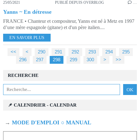
25/05/2021
PUBLIÉ DEPUIS OVERBLOG
…
Yanns ~ En détresse
FRANCE • Chanteur et compositeur, Yanns est né à Metz en 1997
d’une mère espagnole (gitane) et d'un père italien....
EN SAVOIR PLUS
<<
<
200
210
220
230
240
250
260
270
280
290
291
292
293
294
295
296
297
298
299
300
400
>
>>
RECHERCHE
📌 CALENDRIER - CALENDAR
→
MODE D'EMPLOI ○ MANUAL