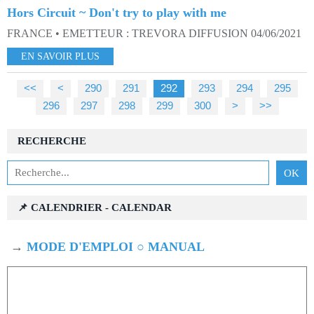
Hors Circuit ~ Don't try to play with me
FRANCE • EMETTEUR : TREVORA DIFFUSION 04/06/2021
EN SAVOIR PLUS
<<
<
200
210
220
230
240
250
260
270
280
290
291
292
293
294
295
296
297
298
299
300
400
>
>>
RECHERCHE
📌 CALENDRIER - CALENDAR
→
MODE D'EMPLOI ○ MANUAL