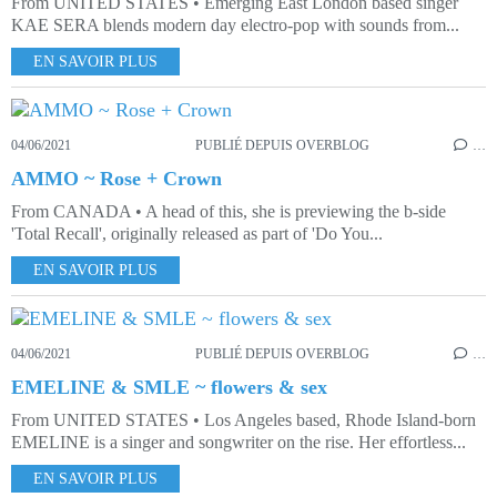
From UNITED STATES • Emerging East London based singer
KAE SERA blends modern day electro-pop with sounds from...
EN SAVOIR PLUS
04/06/2021
PUBLIÉ DEPUIS OVERBLOG
…
AMMO ~ Rose + Crown
From CANADA • A head of this, she is previewing the b-side
'Total Recall', originally released as part of 'Do You...
EN SAVOIR PLUS
04/06/2021
PUBLIÉ DEPUIS OVERBLOG
…
EMELINE & SMLE ~ flowers & sex
From UNITED STATES • Los Angeles based, Rhode Island-born
EMELINE is a singer and songwriter on the rise. Her effortless...
EN SAVOIR PLUS