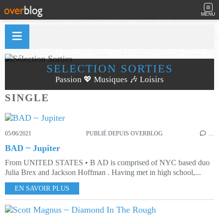
MENU
SÉLECTION SORTIES
Passion 💖 Musiques 🎶 Loisirs
SINGLE
05/06/2021
PUBLIÉ DEPUIS OVERBLOG
…
BAD ~ Jupiter
From UNITED STATES • B AD is comprised of NYC based duo
Julia Brex and Jackson Hoffman . Having met in high school,...
EN SAVOIR PLUS