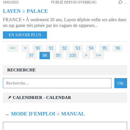
10/03/2023
PUBLIÉ DEPUIS OVERBLOG
…
LAYEN ○ PALACE
FRANCE • À seulement 20 ans, Layen déploie enfin ses ailes dans
un rap game très prisée par les vagues de rappeurs...
EN SAVOIR PLUS
<<
<
10
20
30
40
50
60
70
80
90
91
92
93
94
95
96
97
98
99
100
200
300
400
>
>>
RECHERCHE
📌 CALENDRIER - CALENDAR
→
MODE D'EMPLOI ○ MANUAL