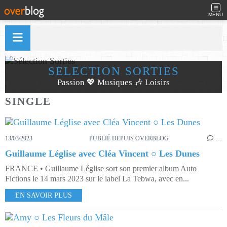
MENU
SÉLECTION SORTIES
Passion 💖 Musiques 🎶 Loisirs
SINGLE
13/03/2023
PUBLIÉ DEPUIS OVERBLOG
…
Guillaume Léglise avec Cléa Vincent ○ Les Dunes
FRANCE • Guillaume Léglise sort son premier album Auto
Fictions le 14 mars 2023 sur le label La Tebwa, avec en...
EN SAVOIR PLUS